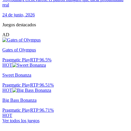
real
24 de junio, 2026
Juegos destacados
AD
Gates of Olympus
Pragmatic Play
RTP
96.5
%
HOT
Sweet Bonanza
Pragmatic Play
RTP
96.51
%
HOT
Big Bass Bonanza
Pragmatic Play
RTP
96.71
%
HOT
Ver todos los juegos