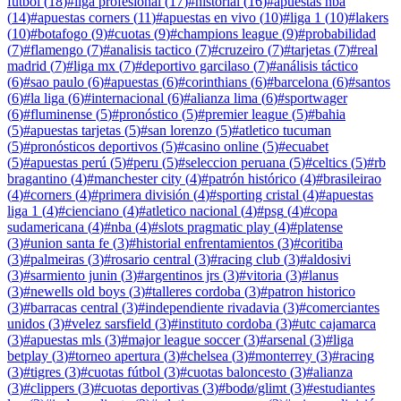
futbol
(
18
)
#
liga profesional
(
17
)
#
historial
(
16
)
#
apuestas nba
(
14
)
#
apuestas corners
(
11
)
#
apuestas en vivo
(
10
)
#
liga 1
(
10
)
#
lakers
(
10
)
#
botafogo
(
9
)
#
cuotas
(
9
)
#
champions league
(
9
)
#
probabilidad
(
7
)
#
flamengo
(
7
)
#
analisis tactico
(
7
)
#
cruzeiro
(
7
)
#
tarjetas
(
7
)
#
real
madrid
(
7
)
#
liga mx
(
7
)
#
deportivo garcilaso
(
7
)
#
análisis táctico
(
6
)
#
sao paulo
(
6
)
#
apuestas
(
6
)
#
corinthians
(
6
)
#
barcelona
(
6
)
#
santos
(
6
)
#
la liga
(
6
)
#
internacional
(
6
)
#
alianza lima
(
6
)
#
sportwager
(
6
)
#
fluminense
(
5
)
#
pronóstico
(
5
)
#
premier league
(
5
)
#
bahia
(
5
)
#
apuestas tarjetas
(
5
)
#
san lorenzo
(
5
)
#
atletico tucuman
(
5
)
#
pronósticos deportivos
(
5
)
#
casino online
(
5
)
#
ecuabet
(
5
)
#
apuestas perú
(
5
)
#
peru
(
5
)
#
seleccion peruana
(
5
)
#
celtics
(
5
)
#
rb
bragantino
(
4
)
#
manchester city
(
4
)
#
patrón histórico
(
4
)
#
brasileirao
(
4
)
#
corners
(
4
)
#
primera división
(
4
)
#
sporting cristal
(
4
)
#
apuestas
liga 1
(
4
)
#
cienciano
(
4
)
#
atletico nacional
(
4
)
#
psg
(
4
)
#
copa
sudamericana
(
4
)
#
nba
(
4
)
#
slots pragmatic play
(
4
)
#
platense
(
3
)
#
union santa fe
(
3
)
#
historial enfrentamientos
(
3
)
#
coritiba
(
3
)
#
palmeiras
(
3
)
#
rosario central
(
3
)
#
racing club
(
3
)
#
aldosivi
(
3
)
#
sarmiento junin
(
3
)
#
argentinos jrs
(
3
)
#
vitoria
(
3
)
#
lanus
(
3
)
#
newells old boys
(
3
)
#
talleres cordoba
(
3
)
#
patron historico
(
3
)
#
barracas central
(
3
)
#
independiente rivadavia
(
3
)
#
comerciantes
unidos
(
3
)
#
velez sarsfield
(
3
)
#
instituto cordoba
(
3
)
#
utc cajamarca
(
3
)
#
apuestas mls
(
3
)
#
major league soccer
(
3
)
#
arsenal
(
3
)
#
liga
betplay
(
3
)
#
torneo apertura
(
3
)
#
chelsea
(
3
)
#
monterrey
(
3
)
#
racing
(
3
)
#
tigres
(
3
)
#
cuotas fútbol
(
3
)
#
cuotas baloncesto
(
3
)
#
alianza
(
3
)
#
clippers
(
3
)
#
cuotas deportivas
(
3
)
#
bodø/glimt
(
3
)
#
estudiantes