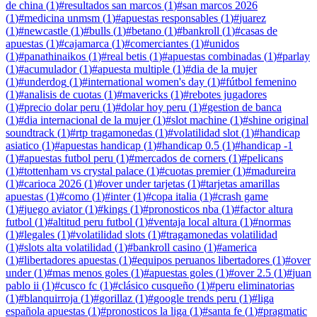
de china
(
1
)
#
resultados san marcos
(
1
)
#
san marcos 2026
(
1
)
#
medicina unmsm
(
1
)
#
apuestas responsables
(
1
)
#
juarez
(
1
)
#
newcastle
(
1
)
#
bulls
(
1
)
#
betano
(
1
)
#
bankroll
(
1
)
#
casas de
apuestas
(
1
)
#
cajamarca
(
1
)
#
comerciantes
(
1
)
#
unidos
(
1
)
#
panathinaikos
(
1
)
#
real betis
(
1
)
#
apuestas combinadas
(
1
)
#
parlay
(
1
)
#
acumulador
(
1
)
#
apuesta multiple
(
1
)
#
dia de la mujer
(
1
)
#
underdog
(
1
)
#
international women's day
(
1
)
#
fútbol femenino
(
1
)
#
analisis de cuotas
(
1
)
#
mavericks
(
1
)
#
rebotes jugadores
(
1
)
#
precio dolar peru
(
1
)
#
dolar hoy peru
(
1
)
#
gestion de banca
(
1
)
#
dia internacional de la mujer
(
1
)
#
slot machine
(
1
)
#
shine original
soundtrack
(
1
)
#
rtp tragamonedas
(
1
)
#
volatilidad slot
(
1
)
#
handicap
asiatico
(
1
)
#
apuestas handicap
(
1
)
#
handicap 0.5
(
1
)
#
handicap -1
(
1
)
#
apuestas futbol peru
(
1
)
#
mercados de corners
(
1
)
#
pelicans
(
1
)
#
tottenham vs crystal palace
(
1
)
#
cuotas premier
(
1
)
#
madureira
(
1
)
#
carioca 2026
(
1
)
#
over under tarjetas
(
1
)
#
tarjetas amarillas
apuestas
(
1
)
#
como
(
1
)
#
inter
(
1
)
#
copa italia
(
1
)
#
crash game
(
1
)
#
juego aviator
(
1
)
#
kings
(
1
)
#
pronosticos nba
(
1
)
#
factor altura
futbol
(
1
)
#
altitud peru futbol
(
1
)
#
ventaja local altura
(
1
)
#
normas
(
1
)
#
legales
(
1
)
#
volatilidad slots
(
1
)
#
tragamonedas volatilidad
(
1
)
#
slots alta volatilidad
(
1
)
#
bankroll casino
(
1
)
#
america
(
1
)
#
libertadores apuestas
(
1
)
#
equipos peruanos libertadores
(
1
)
#
over
under
(
1
)
#
mas menos goles
(
1
)
#
apuestas goles
(
1
)
#
over 2.5
(
1
)
#
juan
pablo ii
(
1
)
#
cusco fc
(
1
)
#
clásico cusqueño
(
1
)
#
peru eliminatorias
(
1
)
#
blanquirroja
(
1
)
#
gorillaz
(
1
)
#
google trends peru
(
1
)
#
liga
española apuestas
(
1
)
#
pronosticos la liga
(
1
)
#
santa fe
(
1
)
#
pragmatic