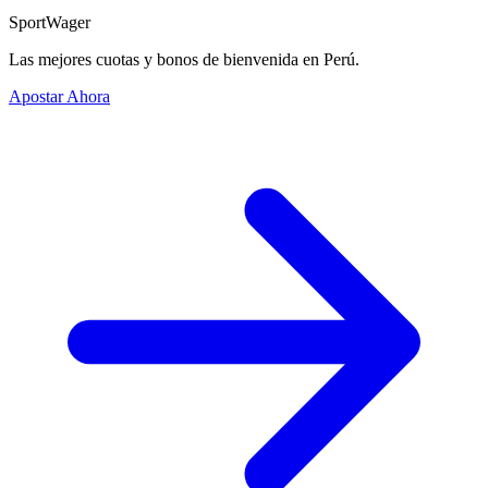
SportWager
Las mejores cuotas y bonos de bienvenida en Perú.
Apostar Ahora