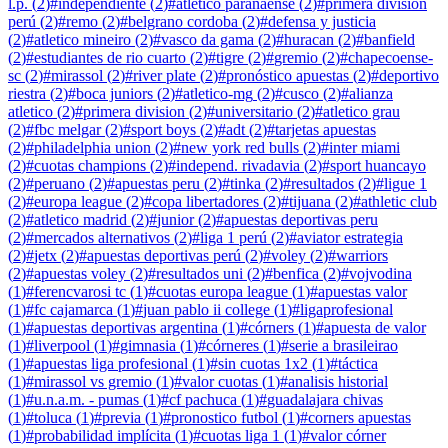
l.p.
(
2
)
#
independiente
(
2
)
#
atletico paranaense
(
2
)
#
primera división
perú
(
2
)
#
remo
(
2
)
#
belgrano cordoba
(
2
)
#
defensa y justicia
(
2
)
#
atletico mineiro
(
2
)
#
vasco da gama
(
2
)
#
huracan
(
2
)
#
banfield
(
2
)
#
estudiantes de rio cuarto
(
2
)
#
tigre
(
2
)
#
gremio
(
2
)
#
chapecoense-
sc
(
2
)
#
mirassol
(
2
)
#
river plate
(
2
)
#
pronóstico apuestas
(
2
)
#
deportivo
riestra
(
2
)
#
boca juniors
(
2
)
#
atletico-mg
(
2
)
#
cusco
(
2
)
#
alianza
atletico
(
2
)
#
primera division
(
2
)
#
universitario
(
2
)
#
atletico grau
(
2
)
#
fbc melgar
(
2
)
#
sport boys
(
2
)
#
adt
(
2
)
#
tarjetas apuestas
(
2
)
#
philadelphia union
(
2
)
#
new york red bulls
(
2
)
#
inter miami
(
2
)
#
cuotas champions
(
2
)
#
independ. rivadavia
(
2
)
#
sport huancayo
(
2
)
#
peruano
(
2
)
#
apuestas peru
(
2
)
#
tinka
(
2
)
#
resultados
(
2
)
#
ligue 1
(
2
)
#
europa league
(
2
)
#
copa libertadores
(
2
)
#
tijuana
(
2
)
#
athletic club
(
2
)
#
atletico madrid
(
2
)
#
junior
(
2
)
#
apuestas deportivas peru
(
2
)
#
mercados alternativos
(
2
)
#
liga 1 perú
(
2
)
#
aviator estrategia
(
2
)
#
jetx
(
2
)
#
apuestas deportivas perú
(
2
)
#
voley
(
2
)
#
warriors
(
2
)
#
apuestas voley
(
2
)
#
resultados uni
(
2
)
#
benfica
(
2
)
#
vojvodina
(
1
)
#
ferencvarosi tc
(
1
)
#
cuotas europa league
(
1
)
#
apuestas valor
(
1
)
#
fc cajamarca
(
1
)
#
juan pablo ii college
(
1
)
#
ligaprofesional
(
1
)
#
apuestas deportivas argentina
(
1
)
#
córners
(
1
)
#
apuesta de valor
(
1
)
#
liverpool
(
1
)
#
gimnasia
(
1
)
#
córneres
(
1
)
#
serie a brasileirao
(
1
)
#
apuestas liga profesional
(
1
)
#
sin cuotas 1x2
(
1
)
#
táctica
(
1
)
#
mirassol vs gremio
(
1
)
#
valor cuotas
(
1
)
#
analisis historial
(
1
)
#
u.n.a.m. - pumas
(
1
)
#
cf pachuca
(
1
)
#
guadalajara chivas
(
1
)
#
toluca
(
1
)
#
previa
(
1
)
#
pronostico futbol
(
1
)
#
corners apuestas
(
1
)
#
probabilidad implícita
(
1
)
#
cuotas liga 1
(
1
)
#
valor córner