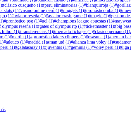
1
)
#
clásico cusqueño
(
1
)
#
peru eliminatorias
(
1
)
#
blanquirroja
(
1
)
#
gorillaz
a slots
(
1
)
#
casino online perú
(
1
)
#
nuggets
(
1
)
#
pronóstico nba
(
1
)
#
nuev
ego
(
1
)
#
aviator reseña
(
1
)
#
aviator crash game
(
1
)
#
magic
(
1
)
#
gestion de
1
)
#
pronóstico psg
(
1
)
#
ucl
(
1
)
#
champions league apuestas
(
1
)
#
mayweat
f olympus reseña
(
1
)
#
gates of olympus rtp
(
1
)
#
ticketmaster
(
1
)
#
big bas
s futbol
(
1
)
#
transferencias
(
1
)
#
mercado fichajes
(
1
)
#
clasico peruano
(
1
)
am
(
1
)
#
martin
(
1
)
#
pronóstico lakers clippers
(
1
)
#
osasuna
(
1
)
#
hernan ba
1
)
#
atletico
(
1
)
#
madrid
(
1
)
#
man utd
(
1
)
#
alianza lima vóley
(
1
)
#
sudamer
 peru
(
1
)
#
galatasaray
(
1
)
#
juventus
(
1
)
#
geminis
(
1
)
#
voley peru
(
1
)
#
liga
más