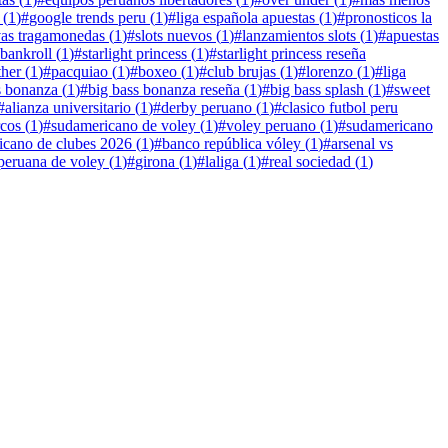
(
1
)
#
google trends peru
(
1
)
#
liga española apuestas
(
1
)
#
pronosticos la
as tragamonedas
(
1
)
#
slots nuevos
(
1
)
#
lanzamientos slots
(
1
)
#
apuestas
 bankroll
(
1
)
#
starlight princess
(
1
)
#
starlight princess reseña
her
(
1
)
#
pacquiao
(
1
)
#
boxeo
(
1
)
#
club brujas
(
1
)
#
lorenzo
(
1
)
#
liga
s bonanza
(
1
)
#
big bass bonanza reseña
(
1
)
#
big bass splash
(
1
)
#
sweet
#
alianza universitario
(
1
)
#
derby peruano
(
1
)
#
clasico futbol peru
rcos
(
1
)
#
sudamericano de voley
(
1
)
#
voley peruano
(
1
)
#
sudamericano
icano de clubes 2026
(
1
)
#
banco república vóley
(
1
)
#
arsenal vs
 peruana de voley
(
1
)
#
girona
(
1
)
#
laliga
(
1
)
#
real sociedad
(
1
)