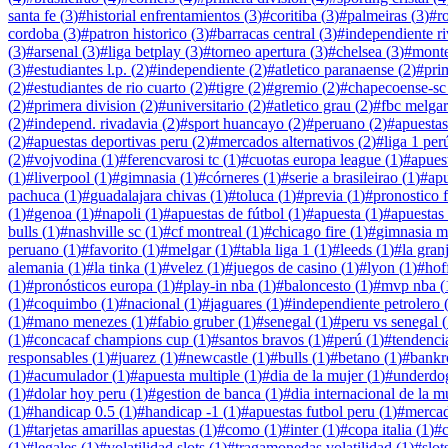
santa fe
(
3
)
#
historial enfrentamientos
(
3
)
#
coritiba
(
3
)
#
palmeiras
(
3
)
#
r
cordoba
(
3
)
#
patron historico
(
3
)
#
barracas central
(
3
)
#
independiente r
(
3
)
#
arsenal
(
3
)
#
liga betplay
(
3
)
#
torneo apertura
(
3
)
#
chelsea
(
3
)
#
monte
(
3
)
#
estudiantes l.p.
(
2
)
#
independiente
(
2
)
#
atletico paranaense
(
2
)
#
pri
(
2
)
#
estudiantes de rio cuarto
(
2
)
#
tigre
(
2
)
#
gremio
(
2
)
#
chapecoense-sc
(
2
)
#
primera division
(
2
)
#
universitario
(
2
)
#
atletico grau
(
2
)
#
fbc melgar
(
2
)
#
independ. rivadavia
(
2
)
#
sport huancayo
(
2
)
#
peruano
(
2
)
#
apuestas
(
2
)
#
apuestas deportivas peru
(
2
)
#
mercados alternativos
(
2
)
#
liga 1 per
(
2
)
#
vojvodina
(
1
)
#
ferencvarosi tc
(
1
)
#
cuotas europa league
(
1
)
#
apues
(
1
)
#
liverpool
(
1
)
#
gimnasia
(
1
)
#
córneres
(
1
)
#
serie a brasileirao
(
1
)
#
apu
pachuca
(
1
)
#
guadalajara chivas
(
1
)
#
toluca
(
1
)
#
previa
(
1
)
#
pronostico 
(
1
)
#
genoa
(
1
)
#
napoli
(
1
)
#
apuestas de fútbol
(
1
)
#
apuesta
(
1
)
#
apuestas
bulls
(
1
)
#
nashville sc
(
1
)
#
cf montreal
(
1
)
#
chicago fire
(
1
)
#
gimnasia m
peruano
(
1
)
#
favorito
(
1
)
#
melgar
(
1
)
#
tabla liga 1
(
1
)
#
leeds
(
1
)
#
la gran
alemania
(
1
)
#
la tinka
(
1
)
#
velez
(
1
)
#
juegos de casino
(
1
)
#
lyon
(
1
)
#
hof
(
1
)
#
pronósticos europa
(
1
)
#
play-in nba
(
1
)
#
baloncesto
(
1
)
#
mvp nba
(
(
1
)
#
coquimbo
(
1
)
#
nacional
(
1
)
#
jaguares
(
1
)
#
independiente petrolero
(
1
)
#
mano menezes
(
1
)
#
fabio gruber
(
1
)
#
senegal
(
1
)
#
peru vs senegal
(
(
1
)
#
concacaf champions cup
(
1
)
#
santos bravos
(
1
)
#
perú
(
1
)
#
tendenci
responsables
(
1
)
#
juarez
(
1
)
#
newcastle
(
1
)
#
bulls
(
1
)
#
betano
(
1
)
#
bankr
(
1
)
#
acumulador
(
1
)
#
apuesta multiple
(
1
)
#
dia de la mujer
(
1
)
#
underdo
(
1
)
#
dolar hoy peru
(
1
)
#
gestion de banca
(
1
)
#
dia internacional de la m
(
1
)
#
handicap 0.5
(
1
)
#
handicap -1
(
1
)
#
apuestas futbol peru
(
1
)
#
mercad
(
1
)
#
tarjetas amarillas apuestas
(
1
)
#
como
(
1
)
#
inter
(
1
)
#
copa italia
(
1
)
#
(
1
)
#
legales
(
1
)
#
volatilidad slots
(
1
)
#
tragamonedas volatilidad
(
1
)
#
slot