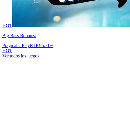
HOT
Big Bass Bonanza
Pragmatic Play
RTP
96.71
%
HOT
Ver todos los juegos