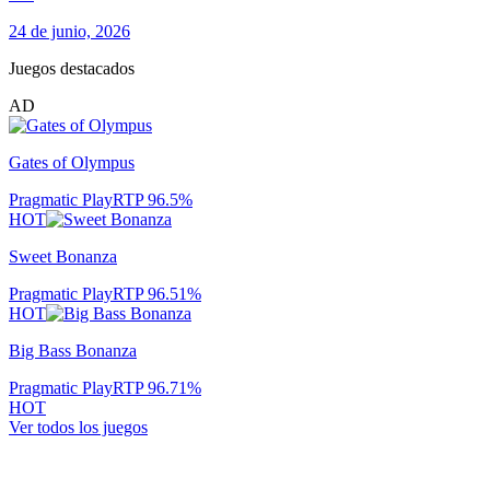
24 de junio, 2026
Juegos destacados
AD
Gates of Olympus
Pragmatic Play
RTP
96.5
%
HOT
Sweet Bonanza
Pragmatic Play
RTP
96.51
%
HOT
Big Bass Bonanza
Pragmatic Play
RTP
96.71
%
HOT
Ver todos los juegos