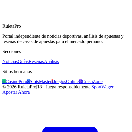
RuletaPro
Portal independiente de noticias deportivas, análisis de apuestas y
reseñas de casas de apuestas para el mercado peruano.
Secciones
Noticias
Guías
Reseñas
Análisis
Sitios hermanos
C
CasinoPeru
S
SlotsMaster
J
JuegosOnline
C
CrashZone
©
2026
RuletaPro
|
18+ Juega responsablemente
|
SportWager
Apostar Ahora