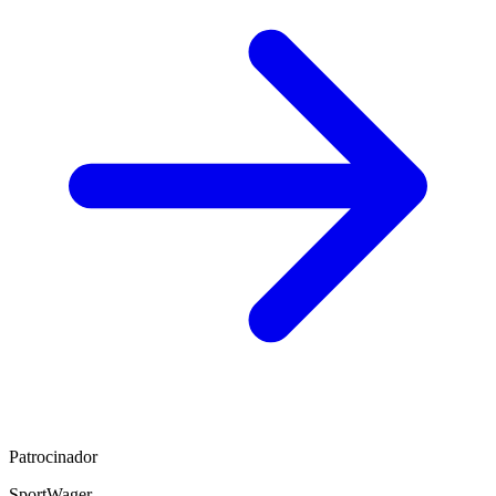
Patrocinador
SportWager