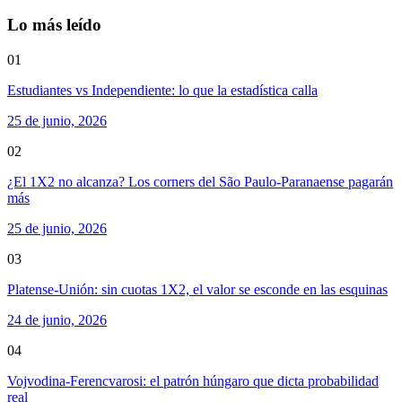
Lo más leído
01
Estudiantes vs Independiente: lo que la estadística calla
25 de junio, 2026
02
¿El 1X2 no alcanza? Los corners del São Paulo-Paranaense pagarán
más
25 de junio, 2026
03
Platense-Unión: sin cuotas 1X2, el valor se esconde en las esquinas
24 de junio, 2026
04
Vojvodina-Ferencvarosi: el patrón húngaro que dicta probabilidad
real