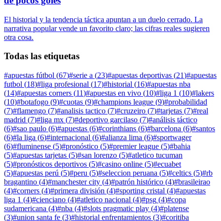
de pocos goles
El historial y la tendencia táctica apuntan a un duelo cerrado. La
narrativa popular vende un favorito claro; las cifras reales sugieren
otra cosa.
Todas las etiquetas
#
apuestas fútbol
(
67
)
#
serie a
(
23
)
#
apuestas deportivas
(
21
)
#
apuestas
futbol
(
18
)
#
liga profesional
(
17
)
#
historial
(
16
)
#
apuestas nba
(
14
)
#
apuestas corners
(
11
)
#
apuestas en vivo
(
10
)
#
liga 1
(
10
)
#
lakers
(
10
)
#
botafogo
(
9
)
#
cuotas
(
9
)
#
champions league
(
9
)
#
probabilidad
(
7
)
#
flamengo
(
7
)
#
analisis tactico
(
7
)
#
cruzeiro
(
7
)
#
tarjetas
(
7
)
#
real
madrid
(
7
)
#
liga mx
(
7
)
#
deportivo garcilaso
(
7
)
#
análisis táctico
(
6
)
#
sao paulo
(
6
)
#
apuestas
(
6
)
#
corinthians
(
6
)
#
barcelona
(
6
)
#
santos
(
6
)
#
la liga
(
6
)
#
internacional
(
6
)
#
alianza lima
(
6
)
#
sportwager
(
6
)
#
fluminense
(
5
)
#
pronóstico
(
5
)
#
premier league
(
5
)
#
bahia
(
5
)
#
apuestas tarjetas
(
5
)
#
san lorenzo
(
5
)
#
atletico tucuman
(
5
)
#
pronósticos deportivos
(
5
)
#
casino online
(
5
)
#
ecuabet
(
5
)
#
apuestas perú
(
5
)
#
peru
(
5
)
#
seleccion peruana
(
5
)
#
celtics
(
5
)
#
rb
bragantino
(
4
)
#
manchester city
(
4
)
#
patrón histórico
(
4
)
#
brasileirao
(
4
)
#
corners
(
4
)
#
primera división
(
4
)
#
sporting cristal
(
4
)
#
apuestas
liga 1
(
4
)
#
cienciano
(
4
)
#
atletico nacional
(
4
)
#
psg
(
4
)
#
copa
sudamericana
(
4
)
#
nba
(
4
)
#
slots pragmatic play
(
4
)
#
platense
(
3
)
#
union santa fe
(
3
)
#
historial enfrentamientos
(
3
)
#
coritiba