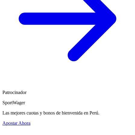
Patrocinador
SportWager
Las mejores cuotas y bonos de bienvenida en Perú.
Apostar Ahora