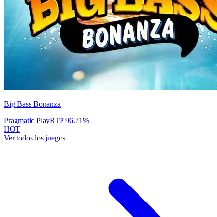
Big Bass Bonanza
Pragmatic Play
RTP
96.71
%
HOT
Ver todos los juegos