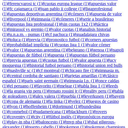
(
1
)
#
ferencvarosi tc
(
1
)
#
cuotas europa league
(
1
)
#
apuestas valor
(
1
)
#
fc cajamarca
(
1
)
#
juan pablo ii college
(
1
)
#
ligaprofesional
(
1
)
#
apuestas deportivas argentina
(
1
)
#
córners
(
1
)
#
apuesta de valor
(
1
)
#
liverpool
(
1
)
#
gimnasia
(
1
)
#
córneres
(
1
)
#
serie a brasileirao
(
1
)
#
apuestas liga profesional
(
1
)
#
sin cuotas 1x2
(
1
)
#
táctica
(
1
)
#
mirassol vs gremio
(
1
)
#
valor cuotas
(
1
)
#
analisis historial
(
1
)
#
u.n.a.m. - pumas
(
1
)
#
cf pachuca
(
1
)
#
guadalajara chivas
(
1
)
#
toluca
(
1
)
#
previa
(
1
)
#
pronostico futbol
(
1
)
#
corners apuestas
(
1
)
#
probabilidad implícita
(
1
)
#
cuotas liga 1
(
1
)
#
valor córner
(
1
)
#
valor
(
1
)
#
apuestas argentina
(
1
)
#
belgrano
(
1
)
#
genoa
(
1
)
#
napoli
(
1
)
#
apuestas de fútbol
(
1
)
#
apuesta
(
1
)
#
apuestas fútbol peruano
(
1
)
#
previa apuestas
(
1
)
#
cuotas futbol
(
1
)
#
valor apuesta
(
1
)
#
ucv
moquegua
(
1
)
#
historial futbol peruano
(
1
)
#
historial union red bulls
(
1
)
#
nashville sc
(
1
)
#
cf montreal
(
1
)
#
chicago fire
(
1
)
#
gimnasia m.
(
1
)
#
central cordoba de santiago
(
1
)
#
tarjetas amarillas
(
1
)
#
clásico
español
(
1
)
#
paris saint germain
(
1
)
#
gimnasia l.p.
(
1
)
#
once caldas
(
1
)
#
el peruano
(
1
)
#
favorito
(
1
)
#
melgar
(
1
)
#
tabla liga 1
(
1
)
#
leeds
(
1
)
#
la granja vip peru
(
1
)
#
renato rossini jr
(
1
)
#
reality peru
(
1
)
#
tabla
de goleadores
(
1
)
#
alex valera
(
1
)
#
puebla
(
1
)
#
leverkusen
(
1
)
#
bayern
(
1
)
#
copa de alemania
(
1
)
#
la tinka
(
1
)
#
velez
(
1
)
#
juegos de casino
(
1
)
#
lyon
(
1
)
#
hoffenheim
(
1
)
#
dortmund
(
1
)
#
bundesliga
(
1
)
#
conmebol
(
1
)
#
sudamericana
(
1
)
#
blackburn
(
1
)
#
rovers
(
1
)
#
coventry
(
1
)
#
city
(
1
)
#
fútbol inglés
(
1
)
#
pronósticos europa
(
1
)
#
play-in nba
(
1
)
#
baloncesto
(
1
)
#
mvp nba
(
1
)
#
shai gilgeous-
alexander
(
1
)
#
puerto cabello
(
1
)
#
pokemon
(
1
)
#
pokemon champions