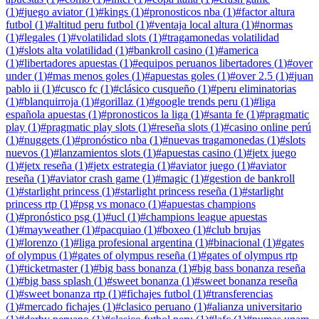
(
1
)
#
juego aviator
(
1
)
#
kings
(
1
)
#
pronosticos nba
(
1
)
#
factor altura
futbol
(
1
)
#
altitud peru futbol
(
1
)
#
ventaja local altura
(
1
)
#
normas
(
1
)
#
legales
(
1
)
#
volatilidad slots
(
1
)
#
tragamonedas volatilidad
(
1
)
#
slots alta volatilidad
(
1
)
#
bankroll casino
(
1
)
#
america
(
1
)
#
libertadores apuestas
(
1
)
#
equipos peruanos libertadores
(
1
)
#
over
under
(
1
)
#
mas menos goles
(
1
)
#
apuestas goles
(
1
)
#
over 2.5
(
1
)
#
juan
pablo ii
(
1
)
#
cusco fc
(
1
)
#
clásico cusqueño
(
1
)
#
peru eliminatorias
(
1
)
#
blanquirroja
(
1
)
#
gorillaz
(
1
)
#
google trends peru
(
1
)
#
liga
española apuestas
(
1
)
#
pronosticos la liga
(
1
)
#
santa fe
(
1
)
#
pragmatic
play
(
1
)
#
pragmatic play slots
(
1
)
#
reseña slots
(
1
)
#
casino online perú
(
1
)
#
nuggets
(
1
)
#
pronóstico nba
(
1
)
#
nuevas tragamonedas
(
1
)
#
slots
nuevos
(
1
)
#
lanzamientos slots
(
1
)
#
apuestas casino
(
1
)
#
jetx juego
(
1
)
#
jetx reseña
(
1
)
#
jetx estrategia
(
1
)
#
aviator juego
(
1
)
#
aviator
reseña
(
1
)
#
aviator crash game
(
1
)
#
magic
(
1
)
#
gestion de bankroll
(
1
)
#
starlight princess
(
1
)
#
starlight princess reseña
(
1
)
#
starlight
princess rtp
(
1
)
#
psg vs monaco
(
1
)
#
apuestas champions
(
1
)
#
pronóstico psg
(
1
)
#
ucl
(
1
)
#
champions league apuestas
(
1
)
#
mayweather
(
1
)
#
pacquiao
(
1
)
#
boxeo
(
1
)
#
club brujas
(
1
)
#
lorenzo
(
1
)
#
liga profesional argentina
(
1
)
#
binacional
(
1
)
#
gates
of olympus
(
1
)
#
gates of olympus reseña
(
1
)
#
gates of olympus rtp
(
1
)
#
ticketmaster
(
1
)
#
big bass bonanza
(
1
)
#
big bass bonanza reseña
(
1
)
#
big bass splash
(
1
)
#
sweet bonanza
(
1
)
#
sweet bonanza reseña
(
1
)
#
sweet bonanza rtp
(
1
)
#
fichajes futbol
(
1
)
#
transferencias
(
1
)
#
mercado fichajes
(
1
)
#
clasico peruano
(
1
)
#
alianza universitario