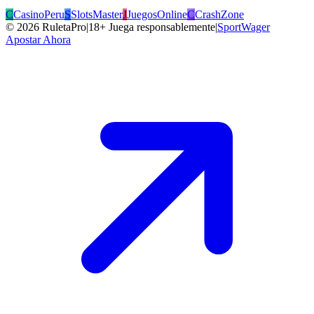
C
CasinoPeru
S
SlotsMaster
J
JuegosOnline
C
CrashZone
©
2026
RuletaPro
|
18+ Juega responsablemente
|
SportWager
Apostar Ahora