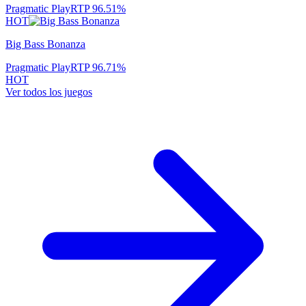
Pragmatic Play
RTP
96.51
%
HOT
Big Bass Bonanza
Pragmatic Play
RTP
96.71
%
HOT
Ver todos los juegos