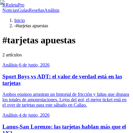
R
RuletaPro
Noticias
Guías
Reseñas
Análisis
Inicio
›
#tarjetas apuestas
#
tarjetas apuestas
2
artículos
Análisis
·
6 de junio, 2026
Sport Boys vs ADT: el valor de verdad está en las
tarjetas
Ambos equipos arrastran un historial de fricción y faltas que dispara
los totales de amonestaciones. Lejos del gol, el mejor ticket está en
el over de tarjetas para este sábado en Callao.
Análisis
·
4 de junio, 2026
Lanus-San Lorenzo: las tarjetas hablan más que el