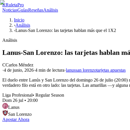
R
RuletaPro
Noticias
Guías
Reseñas
Análisis
Inicio
›
Análisis
›
Lanus-San Lorenzo: las tarjetas hablan más que el 1X2
Análisis
Lanus-San Lorenzo: las tarjetas hablan má
C
Carlos Méndez
·
4 de junio, 2026
·
4 min
de lectura
·
lanus
san lorenzo
tarjetas apuestas
El duelo entre Lanús y San Lorenzo del domingo 26 de julio (20:00) no 
verdadero filo está en otro lado: las tarjetas. Las amarillas —y alguna
Liga Profesional
•
Regular Season
Dom 26 jul
•
20:00
Lanus
San Lorenzo
Apostar Ahora