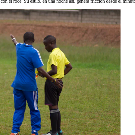
con el roce. Su estilo, en una noche así, genera fricción desde el minut