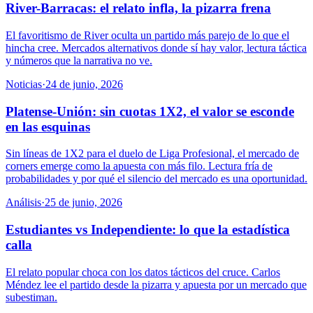
River-Barracas: el relato infla, la pizarra frena
El favoritismo de River oculta un partido más parejo de lo que el
hincha cree. Mercados alternativos donde sí hay valor, lectura táctica
y números que la narrativa no ve.
Noticias
·
24 de junio, 2026
Platense-Unión: sin cuotas 1X2, el valor se esconde
en las esquinas
Sin líneas de 1X2 para el duelo de Liga Profesional, el mercado de
corners emerge como la apuesta con más filo. Lectura fría de
probabilidades y por qué el silencio del mercado es una oportunidad.
Análisis
·
25 de junio, 2026
Estudiantes vs Independiente: lo que la estadística
calla
El relato popular choca con los datos tácticos del cruce. Carlos
Méndez lee el partido desde la pizarra y apuesta por un mercado que
subestiman.