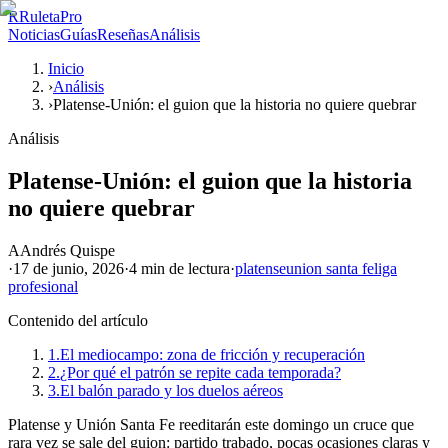
R
RuletaPro
Noticias
Guías
Reseñas
Análisis
Inicio
›
Análisis
›
Platense-Unión: el guion que la historia no quiere quebrar
Análisis
Platense-Unión: el guion que la historia
no quiere quebrar
A
Andrés Quispe
·
17 de junio, 2026
·
4 min
de lectura
·
platense
union santa fe
liga
profesional
Contenido del artículo
1.
El mediocampo: zona de fricción y recuperación
2.
¿Por qué el patrón se repite cada temporada?
3.
El balón parado y los duelos aéreos
Platense y Unión Santa Fe reeditarán este domingo un cruce que
rara vez se sale del guion: partido trabado, pocas ocasiones claras y