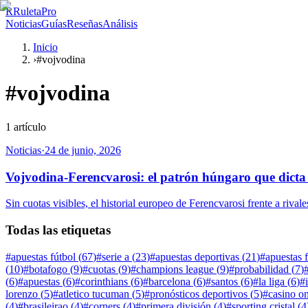
R
RuletaPro
Noticias
Guías
Reseñas
Análisis
Inicio
›
#vojvodina
#
vojvodina
1
artículo
Noticias
·
24 de junio, 2026
Vojvodina-Ferencvarosi: el patrón húngaro que dicta
Sin cuotas visibles, el historial europeo de Ferencvarosi frente a rival
Todas las etiquetas
#
apuestas fútbol
(
67
)
#
serie a
(
23
)
#
apuestas deportivas
(
21
)
#
apuestas 
(
10
)
#
botafogo
(
9
)
#
cuotas
(
9
)
#
champions league
(
9
)
#
probabilidad
(
7
)
(
6
)
#
apuestas
(
6
)
#
corinthians
(
6
)
#
barcelona
(
6
)
#
santos
(
6
)
#
la liga
(
6
)
#
lorenzo
(
5
)
#
atletico tucuman
(
5
)
#
pronósticos deportivos
(
5
)
#
casino on
(
4
)
#
brasileirao
(
4
)
#
corners
(
4
)
#
primera división
(
4
)
#
sporting cristal
(
4