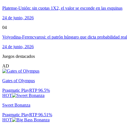
Platense-Unión: sin cuotas 1X2, el valor se esconde en las esquinas
24 de junio, 2026
04
Vojvodina-Ferencvarosi: el patrón húngaro que dicta probabilidad rea
24 de junio, 2026
Juegos destacados
AD
Gates of Olympus
Pragmatic Play
RTP
96.5
%
HOT
Sweet Bonanza
Pragmatic Play
RTP
96.51
%
HOT