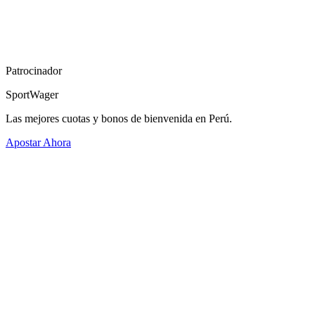
Patrocinador
SportWager
Las mejores cuotas y bonos de bienvenida en Perú.
Apostar Ahora