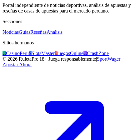
Portal independiente de noticias deportivas, análisis de apuestas y
reseñas de casas de apuestas para el mercado peruano.
Secciones
Noticias
Guías
Reseñas
Análisis
Sitios hermanos
C
CasinoPeru
S
SlotsMaster
J
JuegosOnline
C
CrashZone
©
2026
RuletaPro
|
18+ Juega responsablemente
|
SportWager
Apostar Ahora