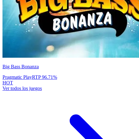
Big Bass Bonanza
Pragmatic Play
RTP
96.71
%
HOT
Ver todos los juegos