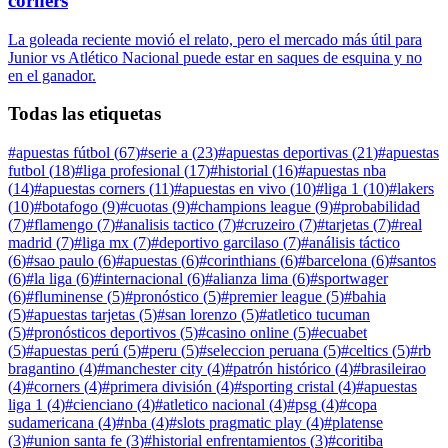
corners
La goleada reciente movió el relato, pero el mercado más útil para
Junior vs Atlético Nacional puede estar en saques de esquina y no
en el ganador.
Todas las etiquetas
#
apuestas fútbol
(
67
)
#
serie a
(
23
)
#
apuestas deportivas
(
21
)
#
apuestas
futbol
(
18
)
#
liga profesional
(
17
)
#
historial
(
16
)
#
apuestas nba
(
14
)
#
apuestas corners
(
11
)
#
apuestas en vivo
(
10
)
#
liga 1
(
10
)
#
lakers
(
10
)
#
botafogo
(
9
)
#
cuotas
(
9
)
#
champions league
(
9
)
#
probabilidad
(
7
)
#
flamengo
(
7
)
#
analisis tactico
(
7
)
#
cruzeiro
(
7
)
#
tarjetas
(
7
)
#
real
madrid
(
7
)
#
liga mx
(
7
)
#
deportivo garcilaso
(
7
)
#
análisis táctico
(
6
)
#
sao paulo
(
6
)
#
apuestas
(
6
)
#
corinthians
(
6
)
#
barcelona
(
6
)
#
santos
(
6
)
#
la liga
(
6
)
#
internacional
(
6
)
#
alianza lima
(
6
)
#
sportwager
(
6
)
#
fluminense
(
5
)
#
pronóstico
(
5
)
#
premier league
(
5
)
#
bahia
(
5
)
#
apuestas tarjetas
(
5
)
#
san lorenzo
(
5
)
#
atletico tucuman
(
5
)
#
pronósticos deportivos
(
5
)
#
casino online
(
5
)
#
ecuabet
(
5
)
#
apuestas perú
(
5
)
#
peru
(
5
)
#
seleccion peruana
(
5
)
#
celtics
(
5
)
#
rb
bragantino
(
4
)
#
manchester city
(
4
)
#
patrón histórico
(
4
)
#
brasileirao
(
4
)
#
corners
(
4
)
#
primera división
(
4
)
#
sporting cristal
(
4
)
#
apuestas
liga 1
(
4
)
#
cienciano
(
4
)
#
atletico nacional
(
4
)
#
psg
(
4
)
#
copa
sudamericana
(
4
)
#
nba
(
4
)
#
slots pragmatic play
(
4
)
#
platense
(
3
)
#
union santa fe
(
3
)
#
historial enfrentamientos
(
3
)
#
coritiba