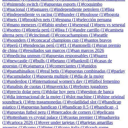
(
1
)
#
nintendo switch
(
1
)
#
apuestas esports
(
1
)
#
coquimbo
(
1
)
#
nacional
(
1
)
#
jaguares
(
1
)
#
independiente petrolero
(
1
)
#
liga
(
1
)
#
independiente vs racing
(
1
)
#
thunder
(
1
)
#
toulouse
(
1
)
#
bogota
(
1
)
#
nets
(
1
)
#
brooklyn nets
(
1
)
#
espana
(
1
)
#
selección peruana
(
1
)
#
mano menezes
(
1
)
#
fabio gruber
(
1
)
#
senegal
(
1
)
#
peru vs senegal
(
1
)
#
sorteo
(
1
)
#
lotería perú
(
1
)
#
liga f
(
1
)
#
andre carrillo
(
1
)
#
camiseta
alterna peru
(
1
)
#
cincinnati
(
1
)
#
concachampions
(
1
)
#
seattle
(
1
)
#
sounders
(
1
)
#
concacaf champions cup
(
1
)
#
santos bravos
(
1
)
#
perú
(
1
)
#
tendencias perú
(
1
)
#
f1
(
1
)
#
antonelli
(
1
)
#
gran premio
de china
(
1
)
#
resultados san marcos
(
1
)
#
san marcos 2026
(
1
)
#
medicina unmsm
(
1
)
#
apuestas responsables
(
1
)
#
juarez
(
1
)
#
newcastle
(
1
)
#
bulls
(
1
)
#
betano
(
1
)
#
bankroll
(
1
)
#
casas de
apuestas
(
1
)
#
cajamarca
(
1
)
#
comerciantes
(
1
)
#
unidos
(
1
)
#
panathinaikos
(
1
)
#
real betis
(
1
)
#
apuestas combinadas
(
1
)
#
parlay
(
1
)
#
acumulador
(
1
)
#
apuesta multiple
(
1
)
#
dia de la mujer
(
1
)
#
underdog
(
1
)
#
international women's day
(
1
)
#
fútbol femenino
(
1
)
#
analisis de cuotas
(
1
)
#
mavericks
(
1
)
#
rebotes jugadores
(
1
)
#
precio dolar peru
(
1
)
#
dolar hoy peru
(
1
)
#
gestion de banca
(
1
)
#
dia internacional de la mujer
(
1
)
#
slot machine
(
1
)
#
shine original
soundtrack
(
1
)
#
rtp tragamonedas
(
1
)
#
volatilidad slot
(
1
)
#
handicap
asiatico
(
1
)
#
apuestas handicap
(
1
)
#
handicap 0.5
(
1
)
#
handicap -1
(
1
)
#
apuestas futbol peru
(
1
)
#
mercados de corners
(
1
)
#
pelicans
(
1
)
#
tottenham vs crystal palace
(
1
)
#
cuotas premier
(
1
)
#
madureira
(
1
)
#
carioca 2026
(
1
)
#
over under tarjetas
(
1
)
#
tarjetas amarillas
apuestas
(
1
)
#
como
(
1
)
#
inter
(
1
)
#
copa italia
(
1
)
#
crash game