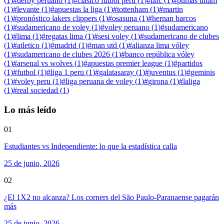
(
1
)
#
derby peruano
(
1
)
#
clasico futbol peru
(
1
)
#
lafc
(
1
)
#
pumas unam
(
1
)
#
levante
(
1
)
#
apuestas la liga
(
1
)
#
tottenham
(
1
)
#
martin
(
1
)
#
pronóstico lakers clippers
(
1
)
#
osasuna
(
1
)
#
hernan barcos
(
1
)
#
sudamericano de voley
(
1
)
#
voley peruano
(
1
)
#
sudamericano
(
1
)
#
lima
(
1
)
#
regatas lima
(
1
)
#
sesi voley
(
1
)
#
sudamericano de clubes
(
1
)
#
atletico
(
1
)
#
madrid
(
1
)
#
man utd
(
1
)
#
alianza lima vóley
(
1
)
#
sudamericano de clubes 2026
(
1
)
#
banco república vóley
(
1
)
#
arsenal vs wolves
(
1
)
#
apuestas premier league
(
1
)
#
partidos
(
1
)
#
futbol
(
1
)
#
liga 1 peru
(
1
)
#
galatasaray
(
1
)
#
juventus
(
1
)
#
geminis
(
1
)
#
voley peru
(
1
)
#
liga peruana de voley
(
1
)
#
girona
(
1
)
#
laliga
(
1
)
#
real sociedad
(
1
)
Lo más leído
01
Estudiantes vs Independiente: lo que la estadística calla
25 de junio, 2026
02
¿El 1X2 no alcanza? Los corners del São Paulo-Paranaense pagarán
más
25 de junio, 2026