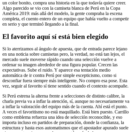
un color bonito, compra una historia en la que todavía quiere creer.
Algo parecido se vio con la camiseta blanca de Perú en la Copa
América 2019: más allá del modelo, la gente compraba la escena
completa, el cuento entero de un equipo que había vuelto a competir
en serio y que terminó llegando a la final.
El favorito aquí sí está bien elegido
Si lo aterrizamos al ángulo de apuesta, que de entrada parece lejano
en una noticia sobre camisetas pero, la verdad, no está tan lejos, el
mercado suele moverse rápido cuando una selección vuelve a
ordenar su imagen alrededor de una figura popular. Crecen las
expectativas. Sube el ruido. Y aparece esa tentación medio
automática de ir contra Perú por simple escepticismo, como si
desconfiar fuera siempre más inteligente. No compro esa pose. Esta
vez, seguir al favorito sí tiene sentido cuando el contexto acompañe.
Si Perú estrena la alterna frente a selecciones de distinto calibre, la
charla previa va a inflar la atención, sí, aunque no necesariamente va
a inflar la valoración del equipo más de la cuenta. Ahí está el punto.
A veces el favoritismo no está maquillado. Está bien puesto. Carrillo
como emblema refuerza una idea de selección reconocible, y eso
importa incluso en partidos de preparación, donde la confianza, la
estructura y hasta esos automatismos que el apostador apurado suele