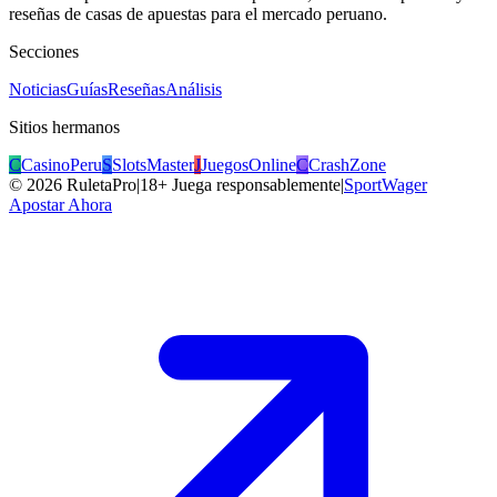
reseñas de casas de apuestas para el mercado peruano.
Secciones
Noticias
Guías
Reseñas
Análisis
Sitios hermanos
C
CasinoPeru
S
SlotsMaster
J
JuegosOnline
C
CrashZone
©
2026
RuletaPro
|
18+ Juega responsablemente
|
SportWager
Apostar Ahora