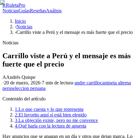
R
RuletaPro
Noticias
Guías
Reseñas
Análisis
Inicio
›
Noticias
›
Carrillo viste a Perú y el mensaje es más fuerte que el precio
Noticias
Carrillo viste a Perú y el mensaje es más
fuerte que el precio
A
Andrés Quispe
·
20 de marzo, 2026
·
7 min
de lectura
·
andre carrillo
camiseta alterna
peru
seleccion peruana
Contenido del artículo
1.
Lo que cuesta y lo que representa
2.
El favorito aquí sí está bien elegido
3.
La objeción existe, pero no me convence
4.
Qué haría con la lectura de apuesta
Hay anuncios que se apagan en un día y otros que dejan marca. Lo