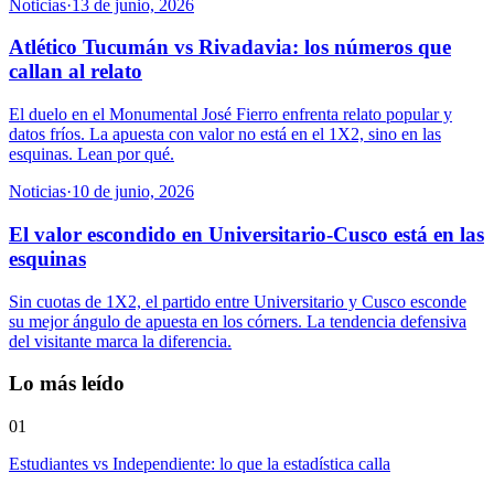
Noticias
·
13 de junio, 2026
Atlético Tucumán vs Rivadavia: los números que
callan al relato
El duelo en el Monumental José Fierro enfrenta relato popular y
datos fríos. La apuesta con valor no está en el 1X2, sino en las
esquinas. Lean por qué.
Noticias
·
10 de junio, 2026
El valor escondido en Universitario-Cusco está en las
esquinas
Sin cuotas de 1X2, el partido entre Universitario y Cusco esconde
su mejor ángulo de apuesta en los córners. La tendencia defensiva
del visitante marca la diferencia.
Lo más leído
01
Estudiantes vs Independiente: lo que la estadística calla