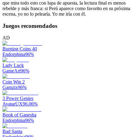
que mira todo esto con lupa de apuesta, la lectura final es menos
rebelde y más franca: si Perú aparece como favorito en su próxima
escena, yo no lo pelearía. Yo me iría con él.
Juegos recomendados
AD
Burning Coins 40
Endorphina
96
%
Lady Luck
GameArt
96
%
Coin Win 2
Gamzix
96
%
3 Power Genies
AvatarUX
96.06
%
Book of Ganesha
Endorphina
96
%
Bad Santa
Endorphina
96
%