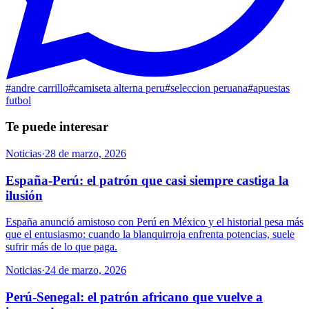
#
andre carrillo
#
camiseta alterna peru
#
seleccion peruana
#
apuestas
futbol
Te puede interesar
Noticias
·
28 de marzo, 2026
España-Perú: el patrón que casi siempre castiga la
ilusión
España anunció amistoso con Perú en México y el historial pesa más
que el entusiasmo: cuando la blanquirroja enfrenta potencias, suele
sufrir más de lo que paga.
Noticias
·
24 de marzo, 2026
Perú-Senegal: el patrón africano que vuelve a