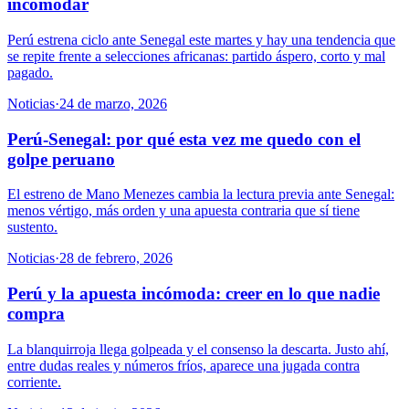
incomodar
Perú estrena ciclo ante Senegal este martes y hay una tendencia que
se repite frente a selecciones africanas: partido áspero, corto y mal
pagado.
Noticias
·
24 de marzo, 2026
Perú-Senegal: por qué esta vez me quedo con el
golpe peruano
El estreno de Mano Menezes cambia la lectura previa ante Senegal:
menos vértigo, más orden y una apuesta contraria que sí tiene
sustento.
Noticias
·
28 de febrero, 2026
Perú y la apuesta incómoda: creer en lo que nadie
compra
La blanquirroja llega golpeada y el consenso la descarta. Justo ahí,
entre dudas reales y números fríos, aparece una jugada contra
corriente.