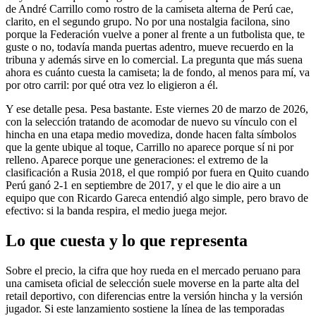
de André Carrillo como rostro de la camiseta alterna de Perú cae,
clarito, en el segundo grupo. No por una nostalgia facilona, sino
porque la Federación vuelve a poner al frente a un futbolista que, te
guste o no, todavía manda puertas adentro, mueve recuerdo en la
tribuna y además sirve en lo comercial. La pregunta que más suena
ahora es cuánto cuesta la camiseta; la de fondo, al menos para mí, va
por otro carril: por qué otra vez lo eligieron a él.
Y ese detalle pesa. Pesa bastante. Este viernes 20 de marzo de 2026,
con la selección tratando de acomodar de nuevo su vínculo con el
hincha en una etapa medio movediza, donde hacen falta símbolos
que la gente ubique al toque, Carrillo no aparece porque sí ni por
relleno. Aparece porque une generaciones: el extremo de la
clasificación a Rusia 2018, el que rompió por fuera en Quito cuando
Perú ganó 2-1 en septiembre de 2017, y el que le dio aire a un
equipo que con Ricardo Gareca entendió algo simple, pero bravo de
efectivo: si la banda respira, el medio juega mejor.
Lo que cuesta y lo que representa
Sobre el precio, la cifra que hoy rueda en el mercado peruano para
una camiseta oficial de selección suele moverse en la parte alta del
retail deportivo, con diferencias entre la versión hincha y la versión
jugador. Si este lanzamiento sostiene la línea de las temporadas