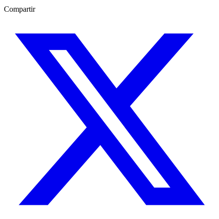
Compartir