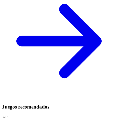
Juegos recomendados
AD