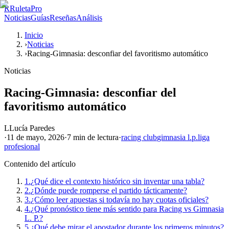
R
RuletaPro
Noticias
Guías
Reseñas
Análisis
Inicio
›
Noticias
›
Racing-Gimnasia: desconfiar del favoritismo automático
Noticias
Racing-Gimnasia: desconfiar del
favoritismo automático
L
Lucía Paredes
·
11 de mayo, 2026
·
7 min
de lectura
·
racing club
gimnasia l.p.
liga
profesional
Contenido del artículo
1.
¿Qué dice el contexto histórico sin inventar una tabla?
2.
¿Dónde puede romperse el partido tácticamente?
3.
¿Cómo leer apuestas si todavía no hay cuotas oficiales?
4.
¿Qué pronóstico tiene más sentido para Racing vs Gimnasia
L. P.?
5.
¿Qué debe mirar el apostador durante los primeros minutos?