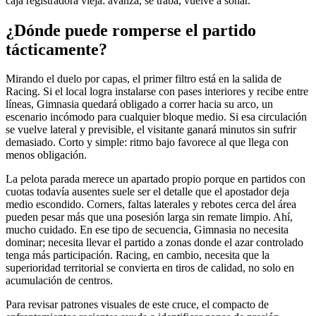
caja registradora vieja: avanza, se traba, vuelve a sonar.
¿Dónde puede romperse el partido
tácticamente?
Mirando el duelo por capas, el primer filtro está en la salida de
Racing. Si el local logra instalarse con pases interiores y recibe entre
líneas, Gimnasia quedará obligado a correr hacia su arco, un
escenario incómodo para cualquier bloque medio. Si esa circulación
se vuelve lateral y previsible, el visitante ganará minutos sin sufrir
demasiado. Corto y simple: ritmo bajo favorece al que llega con
menos obligación.
La pelota parada merece un apartado propio porque en partidos con
cuotas todavía ausentes suele ser el detalle que el apostador deja
medio escondido. Corners, faltas laterales y rebotes cerca del área
pueden pesar más que una posesión larga sin remate limpio. Ahí,
mucho cuidado. En ese tipo de secuencia, Gimnasia no necesita
dominar; necesita llevar el partido a zonas donde el azar controlado
tenga más participación. Racing, en cambio, necesita que la
superioridad territorial se convierta en tiros de calidad, no solo en
acumulación de centros.
Para revisar patrones visuales de este cruce, el compacto de