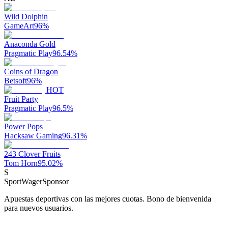
Wild Dolphin
GameArt
96
%
Anaconda Gold
Pragmatic Play
96.54
%
Coins of Dragon
Betsoft
96
%
HOT
Fruit Party
Pragmatic Play
96.5
%
Power Pops
Hacksaw Gaming
96.31
%
243 Clover Fruits
Tom Horn
95.02
%
S
SportWager
Sponsor
Apuestas deportivas con las mejores cuotas. Bono de bienvenida
para nuevos usuarios.