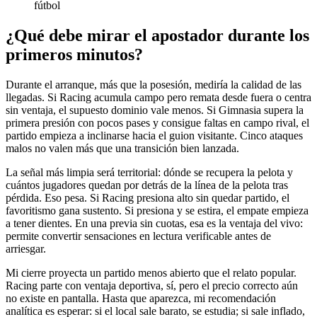
fútbol
¿Qué debe mirar el apostador durante los
primeros minutos?
Durante el arranque, más que la posesión, mediría la calidad de las
llegadas. Si Racing acumula campo pero remata desde fuera o centra
sin ventaja, el supuesto dominio vale menos. Si Gimnasia supera la
primera presión con pocos pases y consigue faltas en campo rival, el
partido empieza a inclinarse hacia el guion visitante. Cinco ataques
malos no valen más que una transición bien lanzada.
La señal más limpia será territorial: dónde se recupera la pelota y
cuántos jugadores quedan por detrás de la línea de la pelota tras
pérdida. Eso pesa. Si Racing presiona alto sin quedar partido, el
favoritismo gana sustento. Si presiona y se estira, el empate empieza
a tener dientes. En una previa sin cuotas, esa es la ventaja del vivo:
permite convertir sensaciones en lectura verificable antes de
arriesgar.
Mi cierre proyecta un partido menos abierto que el relato popular.
Racing parte con ventaja deportiva, sí, pero el precio correcto aún
no existe en pantalla. Hasta que aparezca, mi recomendación
analítica es esperar: si el local sale barato, se estudia; si sale inflado,