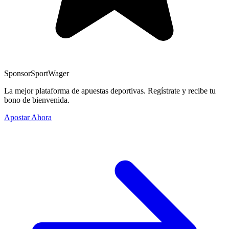
Sponsor
SportWager
La mejor plataforma de apuestas deportivas. Regístrate y recibe tu
bono de bienvenida.
Apostar Ahora