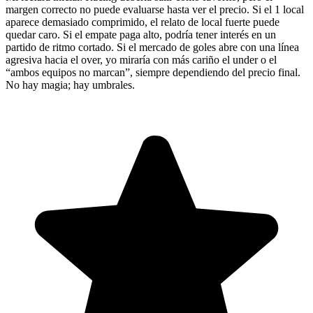
margen correcto no puede evaluarse hasta ver el precio. Si el 1 local
aparece demasiado comprimido, el relato de local fuerte puede
quedar caro. Si el empate paga alto, podría tener interés en un
partido de ritmo cortado. Si el mercado de goles abre con una línea
agresiva hacia el over, yo miraría con más cariño el under o el
“ambos equipos no marcan”, siempre dependiendo del precio final.
No hay magia; hay umbrales.