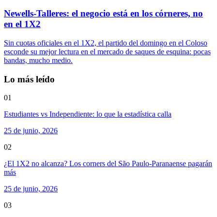
Newells-Talleres: el negocio está en los córneres, no
en el 1X2
Sin cuotas oficiales en el 1X2, el partido del domingo en el Coloso
esconde su mejor lectura en el mercado de saques de esquina: pocas
bandas, mucho medio.
Lo más leído
01
Estudiantes vs Independiente: lo que la estadística calla
25 de junio, 2026
02
¿El 1X2 no alcanza? Los corners del São Paulo-Paranaense pagarán
más
25 de junio, 2026
03