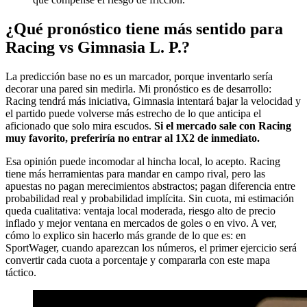
¿Qué pronóstico tiene más sentido para
Racing vs Gimnasia L. P.?
La predicción base no es un marcador, porque inventarlo sería
decorar una pared sin medirla. Mi pronóstico es de desarrollo:
Racing tendrá más iniciativa, Gimnasia intentará bajar la velocidad y
el partido puede volverse más estrecho de lo que anticipa el
aficionado que solo mira escudos.
Si el mercado sale con Racing
muy favorito, preferiría no entrar al 1X2 de inmediato.
Esa opinión puede incomodar al hincha local, lo acepto. Racing
tiene más herramientas para mandar en campo rival, pero las
apuestas no pagan merecimientos abstractos; pagan diferencia entre
probabilidad real y probabilidad implícita. Sin cuota, mi estimación
queda cualitativa: ventaja local moderada, riesgo alto de precio
inflado y mejor ventana en mercados de goles o en vivo. A ver,
cómo lo explico sin hacerlo más grande de lo que es: en
SportWager, cuando aparezcan los números, el primer ejercicio será
convertir cada cuota a porcentaje y compararla con este mapa
táctico.