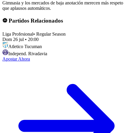
Gimnasia y los mercados de baja anotación merecen más respeto
que aplausos automáticos.
⚽ Partidos Relacionados
Liga Profesional
•
Regular Season
Dom 26 jul
•
20:00
Atletico Tucuman
Independ. Rivadavia
Apostar Ahora