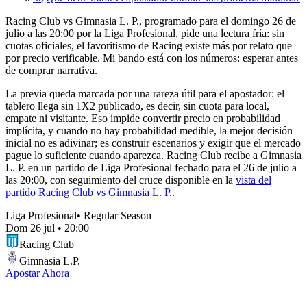
Racing Club vs Gimnasia L. P., programado para el domingo 26 de
julio a las 20:00 por la Liga Profesional, pide una lectura fría: sin
cuotas oficiales, el favoritismo de Racing existe más por relato que
por precio verificable. Mi bando está con los números: esperar antes
de comprar narrativa.
La previa queda marcada por una rareza útil para el apostador: el
tablero llega sin 1X2 publicado, es decir, sin cuota para local,
empate ni visitante. Eso impide convertir precio en probabilidad
implícita, y cuando no hay probabilidad medible, la mejor decisión
inicial no es adivinar; es construir escenarios y exigir que el mercado
pague lo suficiente cuando aparezca. Racing Club recibe a Gimnasia
L. P. en un partido de Liga Profesional fechado para el 26 de julio a
las 20:00, con seguimiento del cruce disponible en la
vista del
partido Racing Club vs Gimnasia L. P.
.
Liga Profesional
•
Regular Season
Dom 26 jul
•
20:00
Racing Club
Gimnasia L.P.
Apostar Ahora