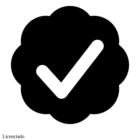
Licenciado