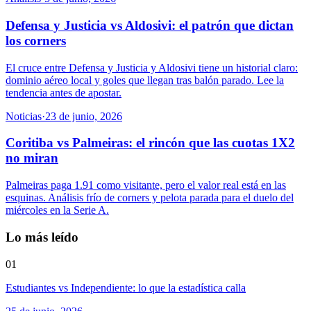
Defensa y Justicia vs Aldosivi: el patrón que dictan
los corners
El cruce entre Defensa y Justicia y Aldosivi tiene un historial claro:
dominio aéreo local y goles que llegan tras balón parado. Lee la
tendencia antes de apostar.
Noticias
·
23 de junio, 2026
Coritiba vs Palmeiras: el rincón que las cuotas 1X2
no miran
Palmeiras paga 1.91 como visitante, pero el valor real está en las
esquinas. Análisis frío de corners y pelota parada para el duelo del
miércoles en la Serie A.
Lo más leído
01
Estudiantes vs Independiente: lo que la estadística calla