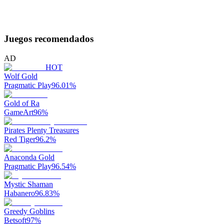
Juegos recomendados
AD
HOT
Wolf Gold
Pragmatic Play
96.01
%
Gold of Ra
GameArt
96
%
Pirates Plenty Treasures
Red Tiger
96.2
%
Anaconda Gold
Pragmatic Play
96.54
%
Mystic Shaman
Habanero
96.83
%
Greedy Goblins
Betsoft
97
%