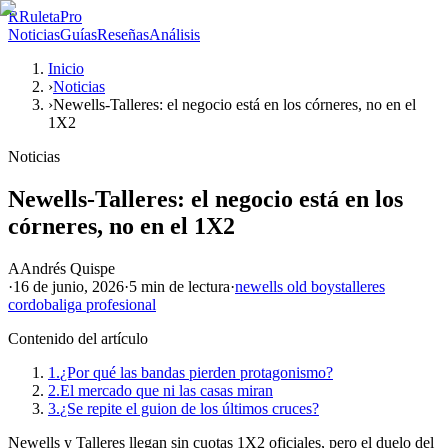
R
RuletaPro
Noticias
Guías
Reseñas
Análisis
Inicio
›
Noticias
›
Newells-Talleres: el negocio está en los córneres, no en el
1X2
Noticias
Newells-Talleres: el negocio está en los
córneres, no en el 1X2
A
Andrés Quispe
·
16 de junio, 2026
·
5 min
de lectura
·
newells old boys
talleres
cordoba
liga profesional
Contenido del artículo
1.
¿Por qué las bandas pierden protagonismo?
2.
El mercado que ni las casas miran
3.
¿Se repite el guion de los últimos cruces?
Newells y Talleres llegan sin cuotas 1X2 oficiales, pero el duelo del