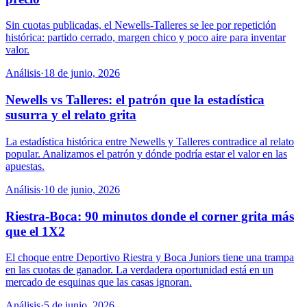
Sin cuotas publicadas, el Newells-Talleres se lee por repetición
histórica: partido cerrado, margen chico y poco aire para inventar
valor.
Análisis
·
18 de junio, 2026
Newells vs Talleres: el patrón que la estadística
susurra y el relato grita
La estadística histórica entre Newells y Talleres contradice al relato
popular. Analizamos el patrón y dónde podría estar el valor en las
apuestas.
Análisis
·
10 de junio, 2026
Riestra-Boca: 90 minutos donde el corner grita más
que el 1X2
El choque entre Deportivo Riestra y Boca Juniors tiene una trampa
en las cuotas de ganador. La verdadera oportunidad está en un
mercado de esquinas que las casas ignoran.
Análisis
·
5 de junio, 2026