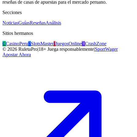
reseñas de casas de apuestas para el mercado peruano.
Secciones
Noticias
Guías
Reseñas
Análisis
Sitios hermanos
C
CasinoPeru
S
SlotsMaster
J
JuegosOnline
C
CrashZone
©
2026
RuletaPro
|
18+ Juega responsablemente
|
SportWager
Apostar Ahora