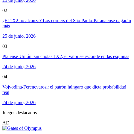
25 de junio, 2026
02
¿El 1X2 no alcanza? Los corners del São Paulo-Paranaense pagarán
más
25 de junio, 2026
03
Platense-Unión: sin cuotas 1X2, el valor se esconde en las esquinas
24 de junio, 2026
04
Vojvodina-Ferencvarosi: el patrón húngaro que dicta probabilidad
real
24 de junio, 2026
Juegos destacados
AD