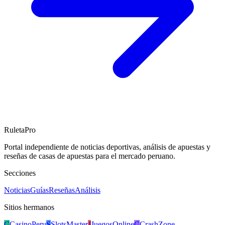
RuletaPro
Portal independiente de noticias deportivas, análisis de apuestas y
reseñas de casas de apuestas para el mercado peruano.
Secciones
Noticias
Guías
Reseñas
Análisis
Sitios hermanos
C
CasinoPeru
S
SlotsMaster
J
JuegosOnline
C
CrashZone