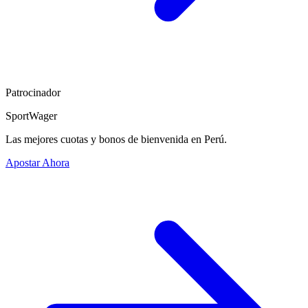
Patrocinador
SportWager
Las mejores cuotas y bonos de bienvenida en Perú.
Apostar Ahora