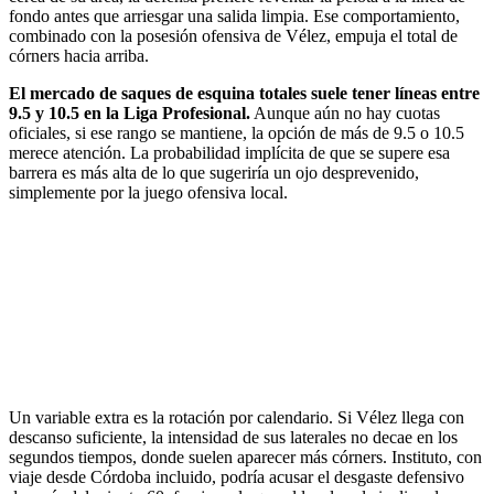
fondo antes que arriesgar una salida limpia. Ese comportamiento,
combinado con la posesión ofensiva de Vélez, empuja el total de
córners hacia arriba.
El mercado de saques de esquina totales suele tener líneas entre
9.5 y 10.5 en la Liga Profesional.
Aunque aún no hay cuotas
oficiales, si ese rango se mantiene, la opción de más de 9.5 o 10.5
merece atención. La probabilidad implícita de que se supere esa
barrera es más alta de lo que sugeriría un ojo desprevenido,
simplemente por la juego ofensiva local.
Un variable extra es la rotación por calendario. Si Vélez llega con
descanso suficiente, la intensidad de sus laterales no decae en los
segundos tiempos, donde suelen aparecer más córners. Instituto, con
viaje desde Córdoba incluido, podría acusar el desgaste defensivo