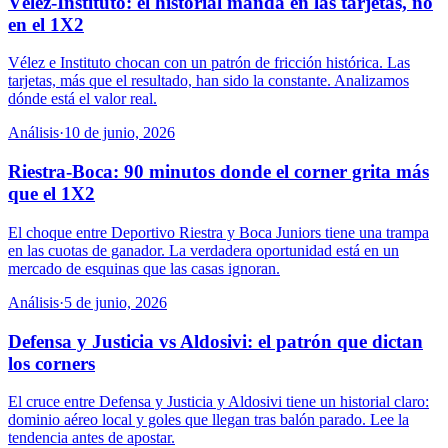
Vélez-Instituto: el historial manda en las tarjetas, no
en el 1X2
Vélez e Instituto chocan con un patrón de fricción histórica. Las
tarjetas, más que el resultado, han sido la constante. Analizamos
dónde está el valor real.
Análisis
·
10 de junio, 2026
Riestra-Boca: 90 minutos donde el corner grita más
que el 1X2
El choque entre Deportivo Riestra y Boca Juniors tiene una trampa
en las cuotas de ganador. La verdadera oportunidad está en un
mercado de esquinas que las casas ignoran.
Análisis
·
5 de junio, 2026
Defensa y Justicia vs Aldosivi: el patrón que dictan
los corners
El cruce entre Defensa y Justicia y Aldosivi tiene un historial claro:
dominio aéreo local y goles que llegan tras balón parado. Lee la
tendencia antes de apostar.