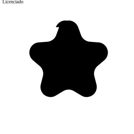
Licenciado