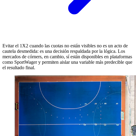
Evitar el 1X2 cuando las cuotas no están visibles no es un acto de
cautela desmedida: es una decisión respaldada por la lógica. Los
mercados de córners, en cambio, sí están disponibles en plataformas
como SportWager y permiten aislar una variable más predecible que
el resultado final.