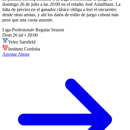
domingo 26 de julio a las 20:00 en el estadio José Amalfitani. La
falta de precios en el ganador clásico obliga a leer el encuentro
desde otras aristas, y ahí los datos de estilo de juego cobran más
peso que una cuota ausente.
Liga Profesional
•
Regular Season
Dom 26 jul
•
20:00
Velez Sarsfield
Instituto Cordoba
Apostar Ahora