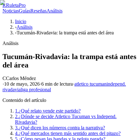
R
RuletaPro
Noticias
Guías
Reseñas
Análisis
Inicio
›
Análisis
›
Tucumán-Rivadavia: la trampa está antes del área
Análisis
Tucumán-Rivadavia: la trampa está antes
del área
C
Carlos Méndez
·
10 de mayo, 2026
·
6 min
de lectura
·
atletico tucuman
independ.
rivadavia
liga profesional
Contenido del artículo
1.
¿Qué relato vende este partido?
2.
¿Dónde se decide Atletico Tucuman vs Independ.
Rivadavia?
3.
¿Qué dicen los números contra la narrativa?
4.
¿Qué mercados tienen más sentido antes del pitazo?
5.
¿Cómo pesan las bandas y la pelota parada?