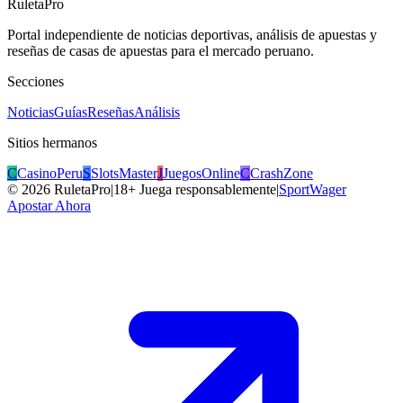
RuletaPro
Portal independiente de noticias deportivas, análisis de apuestas y
reseñas de casas de apuestas para el mercado peruano.
Secciones
Noticias
Guías
Reseñas
Análisis
Sitios hermanos
C
CasinoPeru
S
SlotsMaster
J
JuegosOnline
C
CrashZone
©
2026
RuletaPro
|
18+ Juega responsablemente
|
SportWager
Apostar Ahora