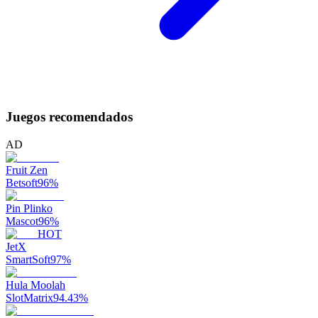
Juegos recomendados
AD
Fruit Zen
Betsoft
96
%
Pin Plinko
Mascot
96
%
HOT
JetX
SmartSoft
97
%
Hula Moolah
SlotMatrix
94.43
%