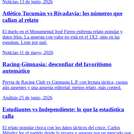
Noticias
·
13 de junio, 2026
Atlético Tucumán vs Rivadavia: los números que
callan al relato
El duelo en el Monumental José Fierro enfrenta relato popular y
datos fríos. La apuesta con valor no está en el 1X2, sino en las
esquinas. Lean por qué.
Noticias
·
11 de mayo, 2026
Racing-Gimnasia: desconfiar del favoritismo
automático
Previa de Racing Club vs Gimnasia L.P. con lectura táctica, cuotas
aún ausentes y una apuesta editorial: menos relato, más control.
Análisis
·
25 de junio, 2026
Estudiantes vs Independiente: lo que la estadística
calla
El relato popular choca con los datos tácticos del cruce. Carlos
Méndez lee el partido desde la pizarra y apuesta por un mercado que