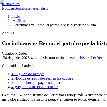
R
RuletaPro
Noticias
Guías
Reseñas
Análisis
Inicio
›
Análisis
›
Corinthians vs Remo: el patrón que la historia no suelta
Análisis
Corinthians vs Remo: el patrón que la histo
C
Carlos Méndez
·
24 de junio, 2026
·
4 min
de lectura
·
corinthians
remo
historial enfrenta
Contenido del artículo
1.
El guion de siempre
2.
¿Dónde está el valor real en las cuotas?
3.
La fricción que paga en tarjetas
4.
¿Seguirá la historia su curso?
La cuota 1.57 por el triunfo de Corinthians refleja más la diferencia 
marcador ajustado. La historia pesa, y el patrón se repite: dominar no 