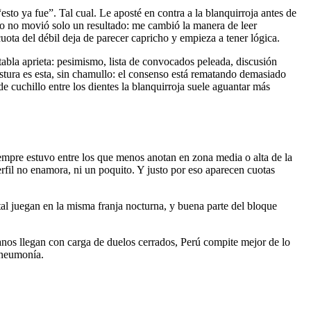
to ya fue”. Tal cual. Le aposté en contra a la blanquirroja antes de
o no movió solo un resultado: me cambió la manera de leer
uota del débil deja de parecer capricho y empieza a tener lógica.
abla aprieta: pesimismo, lista de convocados peleada, discusión
tura es esta, sin chamullo: el consenso está rematando demasiado
 cuchillo entre los dientes la blanquirroja suele aguantar más
 siempre estuvo entre los que menos anotan en zona media o alta de la
erfil no enamora, ni un poquito. Y justo por eso aparecen cuotas
stal juegan en la misma franja nocturna, y buena parte del bloque
anos llegan con carga de duelos cerrados, Perú compite mejor de lo
a neumonía.