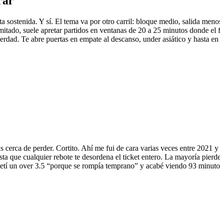
rar
a sostenida. Y sí. El tema va por otro carril: bloque medio, salida men
mitado, suele apretar partidos en ventanas de 20 a 25 minutos donde el 
verdad. Te abre puertas en empate al descanso, under asiático y hasta en
cerca de perder. Cortito. Ahí me fui de cara varias veces entre 2021 y 
sta que cualquier rebote te desordena el ticket entero. La mayoría pier
tí un over 3.5 “porque se rompía temprano” y acabé viendo 93 minutos 