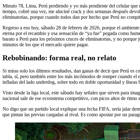
Minuto 78, Lima, Perú perdiendo y yo más pendiente del celular que de
tiempo, cobré una vez, me aluciné crack y dos semanas después devol
eliminatorias, porque cuando todos dan por hecho que Perú no compite, 
Regreso a eso hoy, sábado 28 de febrero de 2026, porque el ambiente a
eterna por el recambio y esa sensación de “ya fue” pegada como humed
barato a Perú para los próximos cruces de eliminatorias, y no porque 
minutos de los que el mercado quiere pagar.
Rebobinando: forma real, no relato
Si miras solo los últimos resultados, dan ganas de decir que Perú es co
tabla, sí, pero también entre los más incómodos de romper cuando el en
infladas del lado underdog, sobre todo en doble oportunidad y líneas b
Visto desde la liga local, este sábado hay señales que sirven para imag
nacional sale de ese ecosistema competitivo, con picos altos de ritmo e
No digo que un partido local explique una fecha FIFA, sería jalar dem
que pintan las previas cargadas al rival. Es como apostar por un para