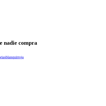
ue nadie compra
rias
blanquirroja