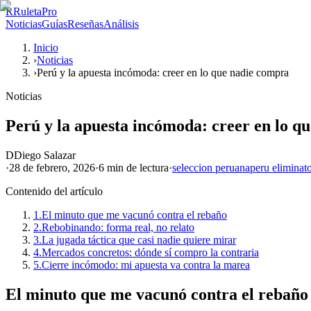
R
RuletaPro
Noticias
Guías
Reseñas
Análisis
Inicio
›
Noticias
›
Perú y la apuesta incómoda: creer en lo que nadie compra
Noticias
Perú y la apuesta incómoda: creer en lo q
D
Diego Salazar
·
28 de febrero, 2026
·
6 min
de lectura
·
seleccion peruana
peru eliminato
Contenido del artículo
1.
El minuto que me vacunó contra el rebaño
2.
Rebobinando: forma real, no relato
3.
La jugada táctica que casi nadie quiere mirar
4.
Mercados concretos: dónde sí compro la contraria
5.
Cierre incómodo: mi apuesta va contra la marea
El minuto que me vacunó contra el rebaño