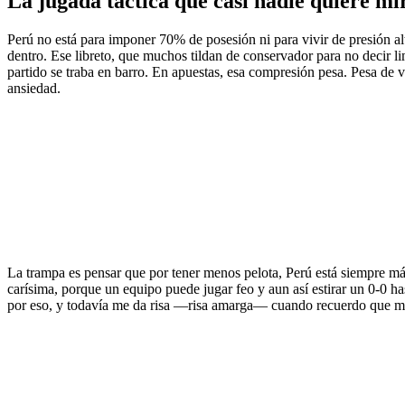
La jugada táctica que casi nadie quiere mi
Perú no está para imponer 70% de posesión ni para vivir de presión alt
dentro. Ese libreto, que muchos tildan de conservador para no decir li
partido se traba en barro. En apuestas, esa compresión pesa. Pesa de 
ansiedad.
La trampa es pensar que por tener menos pelota, Perú está siempre más 
carísima, porque un equipo puede jugar feo y aun así estirar un 0-0 ha
por eso, y todavía me da risa —risa amarga— cuando recuerdo que me