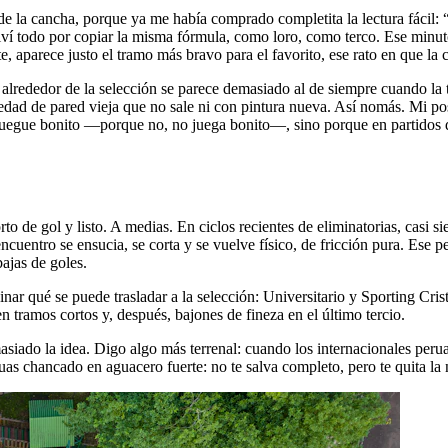
 la cancha, porque ya me había comprado completita la lectura fácil: “es
ví todo por copiar la misma fórmula, como loro, como terco. Ese minut
aparece justo el tramo más bravo para el favorito, ese rato en que la c
lrededor de la selección se parece demasiado al de siempre cuando la t
ad de pared vieja que no sale ni con pintura nueva. Así nomás. Mi pos
juegue bonito —porque no, no juega bonito—, sino porque en partidos de
rto de gol y listo. A medias. En ciclos recientes de eliminatorias, casi
cuentro se ensucia, se corta y se vuelve físico, de fricción pura. Ese p
ajas de goles.
inar qué se puede trasladar a la selección: Universitario y Sporting Cri
n tramos cortos y, después, bajones de fineza en el último tercio.
asiado la idea. Digo algo más terrenal: cuando los internacionales peru
guas chancado en aguacero fuerte: no te salva completo, pero te quita l