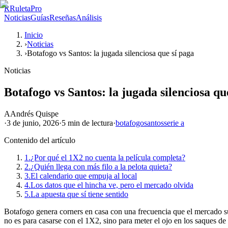
R
RuletaPro
Noticias
Guías
Reseñas
Análisis
Inicio
›
Noticias
›
Botafogo vs Santos: la jugada silenciosa que sí paga
Noticias
Botafogo vs Santos: la jugada silenciosa qu
A
Andrés Quispe
·
3 de junio, 2026
·
5 min
de lectura
·
botafogo
santos
serie a
Contenido del artículo
1.
¿Por qué el 1X2 no cuenta la película completa?
2.
¿Quién llega con más filo a la pelota quieta?
3.
El calendario que empuja al local
4.
Los datos que el hincha ve, pero el mercado olvida
5.
La apuesta que sí tiene sentido
Botafogo genera corners en casa con una frecuencia que el mercado sub
no es para casarse con el 1X2, sino para meter el ojo en los saques de