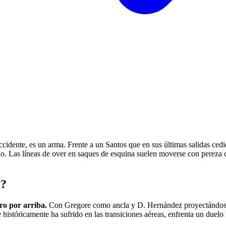
cidente, es un arma. Frente a un Santos que en sus últimas salidas cedió
odo. Las líneas de over en saques de esquina suelen moverse con pereza 
a?
ro por arriba.
Con Gregore como ancla y D. Hernández proyectándose, 
e históricamente ha sufrido en las transiciones aéreas, enfrenta un duel