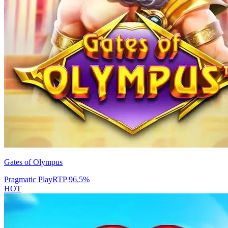
Gates of Olympus
Pragmatic Play
RTP
96.5
%
HOT