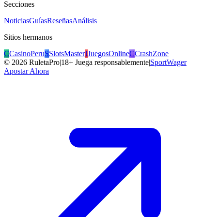
Secciones
Noticias
Guías
Reseñas
Análisis
Sitios hermanos
C
CasinoPeru
S
SlotsMaster
J
JuegosOnline
C
CrashZone
©
2026
RuletaPro
|
18+ Juega responsablemente
|
SportWager
Apostar Ahora