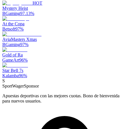
HOT
Mystery Heist
BGaming
97.13
%
At the Copa
Betsoft
97
%
AviaMasters Xmas
BGaming
97
%
Gold of Ra
GameArt
96
%
Star Bell 7s
Kalamba
96
%
S
SportWager
Sponsor
Apuestas deportivas con las mejores cuotas. Bono de bienvenida
para nuevos usuarios.