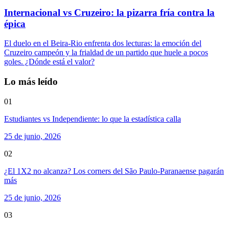
Internacional vs Cruzeiro: la pizarra fría contra la
épica
El duelo en el Beira-Rio enfrenta dos lecturas: la emoción del
Cruzeiro campeón y la frialdad de un partido que huele a pocos
goles. ¿Dónde está el valor?
Lo más leído
01
Estudiantes vs Independiente: lo que la estadística calla
25 de junio, 2026
02
¿El 1X2 no alcanza? Los corners del São Paulo-Paranaense pagarán
más
25 de junio, 2026
03