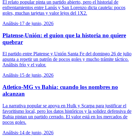
El relato popular pinta un partido abierto, pero el historial de
enfrentamientos entre Lanús y San Lorenzo dicta cautela: pocos
goles, muchas tarjetas y valor lejos del 1X2.
Análisis
·
17 de junio, 2026
Platense-Unión: el guion que la historia no quiere
quebrar
El partido entre Platense y Unión Santa Fe del domingo 26 de julio
apunta a repetir un patrón de pocos goles y mucho trámite táctico.
Análisis frío y el valor.
Análisis
·
15 de junio, 2026
Atletico-MG vs Bahia: cuando los nombres no
alcanzan
La narrativa popular se apoya en Hulk y Scarpa para justificar el
favoritismo local, pero los datos históricos y la solidez defensiva de
Bahia pintan un partido cerrado. El valor está en los mercados de
pocos goles.
Análisis
·
14 de junio, 2026