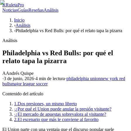
R
RuletaPro
Noticias
Guías
Reseñas
Análisis
Inicio
›
Análisis
›
Philadelphia vs Red Bulls: por qué el relato tapa la pizarra
Análisis
Philadelphia vs Red Bulls: por qué el
relato tapa la pizarra
A
Andrés Quispe
·
3 de junio, 2026
·
4 min
de lectura
·
philadelphia union
new york red
bulls
major league soccer
Contenido del artículo
1.
Dos presiones, un mismo libreto
·
¿Por qué el Union puede anular la presión visitante?
·
¿El mercado de apuestas sobrevalora al visitante?
2.
El escenario que más le conviene al favorito
El Union parte con una ventaja que el discurso popular suele