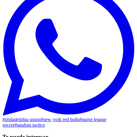
#
philadelphia union
#
new york red bulls
#
major league
soccer
#
analisis tactico
Te puede interesar