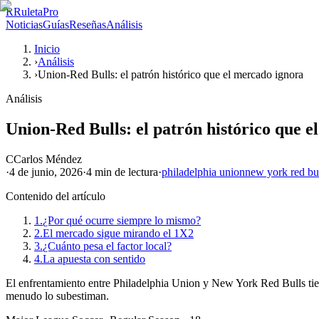
R
RuletaPro
Noticias
Guías
Reseñas
Análisis
Inicio
›
Análisis
›
Union-Red Bulls: el patrón histórico que el mercado ignora
Análisis
Union-Red Bulls: el patrón histórico que 
C
Carlos Méndez
·
4 de junio, 2026
·
4 min
de lectura
·
philadelphia union
new york red bu
Contenido del artículo
1.
¿Por qué ocurre siempre lo mismo?
2.
El mercado sigue mirando el 1X2
3.
¿Cuánto pesa el factor local?
4.
La apuesta con sentido
El enfrentamiento entre Philadelphia Union y New York Red Bulls tiene 
menudo lo subestiman.