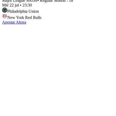
Major League Soccer
•
Regular Season - 18
Mié 22 jul
•
23:30
Philadelphia Union
New York Red Bulls
Apostar Ahora