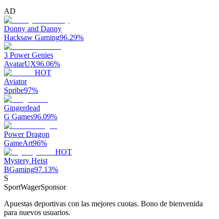
AD
Donny and Danny
Hacksaw Gaming
96.29
%
3 Power Genies
AvatarUX
96.06
%
HOT
Aviator
Spribe
97
%
Gingerdead
G Games
96.09
%
Power Dragon
GameArt
96
%
HOT
Mystery Heist
BGaming
97.13
%
S
SportWager
Sponsor
Apuestas deportivas con las mejores cuotas. Bono de bienvenida
para nuevos usuarios.