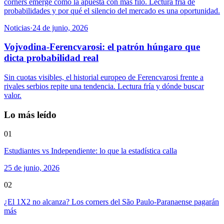
corners emerge como la apuesta con más filo. Lectura fría de
probabilidades y por qué el silencio del mercado es una oportunidad.
Noticias
·
24 de junio, 2026
Vojvodina-Ferencvarosi: el patrón húngaro que
dicta probabilidad real
Sin cuotas visibles, el historial europeo de Ferencvarosi frente a
rivales serbios repite una tendencia. Lectura fría y dónde buscar
valor.
Lo más leído
01
Estudiantes vs Independiente: lo que la estadística calla
25 de junio, 2026
02
¿El 1X2 no alcanza? Los corners del São Paulo-Paranaense pagarán
más