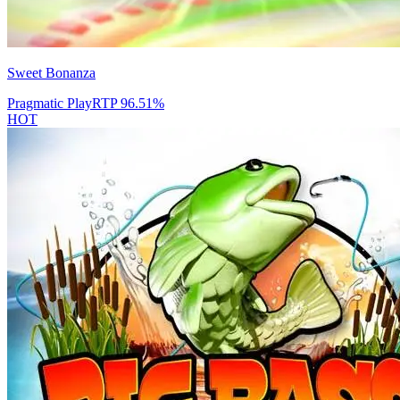
Sweet Bonanza
Pragmatic Play
RTP
96.51
%
HOT