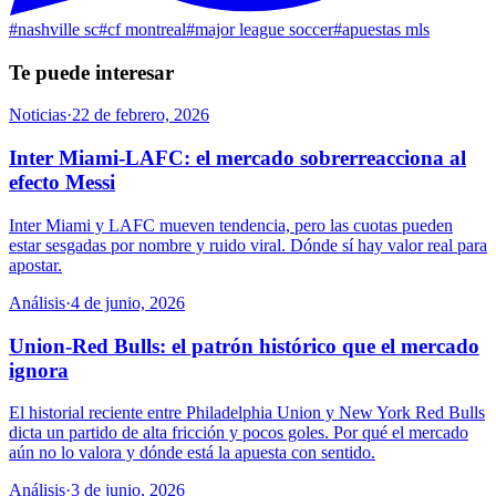
#
nashville sc
#
cf montreal
#
major league soccer
#
apuestas mls
Te puede interesar
Noticias
·
22 de febrero, 2026
Inter Miami-LAFC: el mercado sobrerreacciona al
efecto Messi
Inter Miami y LAFC mueven tendencia, pero las cuotas pueden
estar sesgadas por nombre y ruido viral. Dónde sí hay valor real para
apostar.
Análisis
·
4 de junio, 2026
Union-Red Bulls: el patrón histórico que el mercado
ignora
El historial reciente entre Philadelphia Union y New York Red Bulls
dicta un partido de alta fricción y pocos goles. Por qué el mercado
aún no lo valora y dónde está la apuesta con sentido.
Análisis
·
3 de junio, 2026