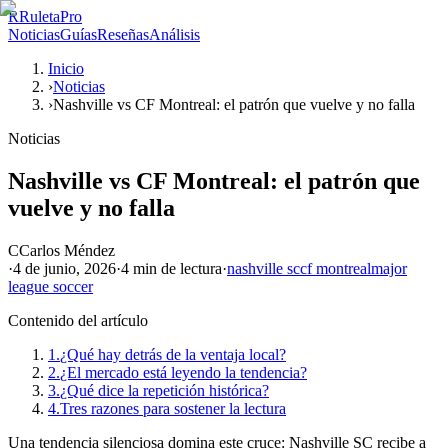
R
RuletaPro
Noticias
Guías
Reseñas
Análisis
Inicio
›
Noticias
›
Nashville vs CF Montreal: el patrón que vuelve y no falla
Noticias
Nashville vs CF Montreal: el patrón que
vuelve y no falla
C
Carlos Méndez
·
4 de junio, 2026
·
4 min
de lectura
·
nashville sc
cf montreal
major
league soccer
Contenido del artículo
1.
¿Qué hay detrás de la ventaja local?
2.
¿El mercado está leyendo la tendencia?
3.
¿Qué dice la repetición histórica?
4.
Tres razones para sostener la lectura
Una tendencia silenciosa domina este cruce: Nashville SC recibe a