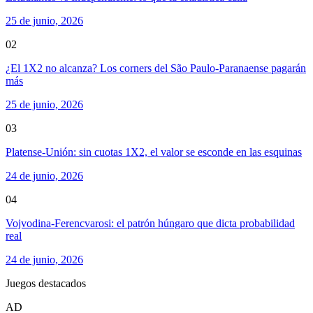
25 de junio, 2026
02
¿El 1X2 no alcanza? Los corners del São Paulo-Paranaense pagarán
más
25 de junio, 2026
03
Platense-Unión: sin cuotas 1X2, el valor se esconde en las esquinas
24 de junio, 2026
04
Vojvodina-Ferencvarosi: el patrón húngaro que dicta probabilidad
real
24 de junio, 2026
Juegos destacados
AD