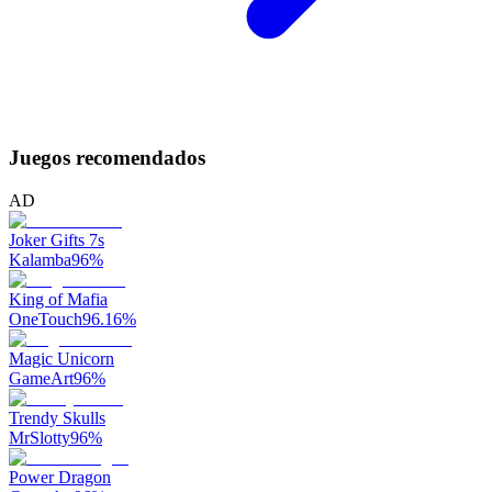
Juegos recomendados
AD
Joker Gifts 7s
Kalamba
96
%
King of Mafia
OneTouch
96.16
%
Magic Unicorn
GameArt
96
%
Trendy Skulls
MrSlotty
96
%
Power Dragon