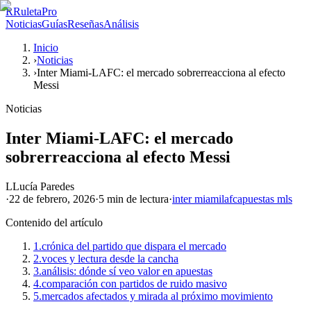
R
RuletaPro
Noticias
Guías
Reseñas
Análisis
Inicio
›
Noticias
›
Inter Miami-LAFC: el mercado sobrerreacciona al efecto
Messi
Noticias
Inter Miami-LAFC: el mercado
sobrerreacciona al efecto Messi
L
Lucía Paredes
·
22 de febrero, 2026
·
5 min
de lectura
·
inter miami
lafc
apuestas mls
Contenido del artículo
1.
crónica del partido que dispara el mercado
2.
voces y lectura desde la cancha
3.
análisis: dónde sí veo valor en apuestas
4.
comparación con partidos de ruido masivo
5.
mercados afectados y mirada al próximo movimiento