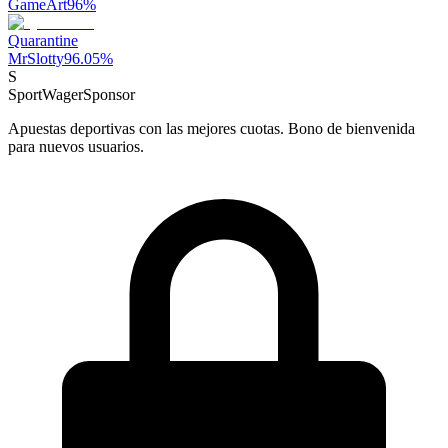
GameArt
96
%
Quarantine
MrSlotty
96.05
%
S
SportWager
Sponsor
Apuestas deportivas con las mejores cuotas. Bono de bienvenida
para nuevos usuarios.