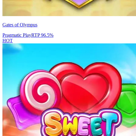
Gates of Olympus
Pragmatic Play
RTP
96.5
%
HOT