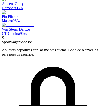
Ancient Gong
GameArt
96
%
Pin Plinko
Mascot
96
%
Win Storm Deluxe
CT Gaming
96
%
S
SportWager
Sponsor
Apuestas deportivas con las mejores cuotas. Bono de bienvenida
para nuevos usuarios.