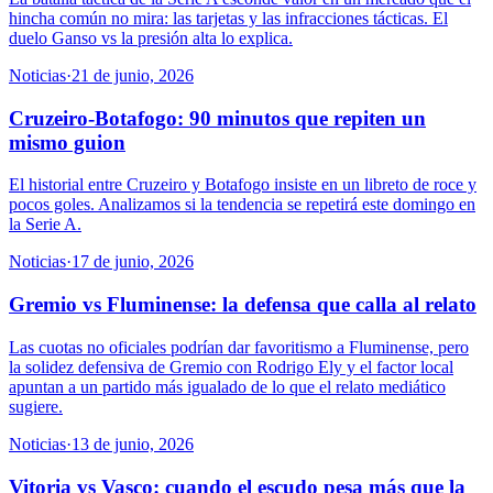
hincha común no mira: las tarjetas y las infracciones tácticas. El
duelo Ganso vs la presión alta lo explica.
Noticias
·
21 de junio, 2026
Cruzeiro-Botafogo: 90 minutos que repiten un
mismo guion
El historial entre Cruzeiro y Botafogo insiste en un libreto de roce y
pocos goles. Analizamos si la tendencia se repetirá este domingo en
la Serie A.
Noticias
·
17 de junio, 2026
Gremio vs Fluminense: la defensa que calla al relato
Las cuotas no oficiales podrían dar favoritismo a Fluminense, pero
la solidez defensiva de Gremio con Rodrigo Ely y el factor local
apuntan a un partido más igualado de lo que el relato mediático
sugiere.
Noticias
·
13 de junio, 2026
Vitoria vs Vasco: cuando el escudo pesa más que la