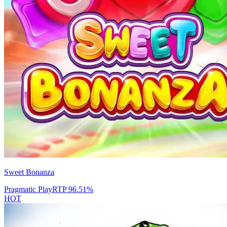
Sweet Bonanza
Pragmatic Play
RTP
96.51
%
HOT