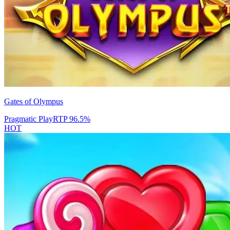
Gates of Olympus
Pragmatic Play
RTP
96.5
%
HOT