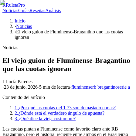
R
RuletaPro
Noticias
Guías
Reseñas
Análisis
Inicio
›
Noticias
›
El viejo guion de Fluminense-Bragantino que las cuotas
ignoran
Noticias
El viejo guion de Fluminense-Bragantino
que las cuotas ignoran
L
Lucía Paredes
·
23 de junio, 2026
·
5 min
de lectura
·
fluminense
rb bragantino
serie a
Contenido del artículo
1.
¿Por qué las cuotas del 1.73 son demasiado cortas?
2.
¿Dónde está el verdadero ángulo de apuesta?
3.
¿Qué dice la vieja costumbre?
Las cuotas pintan a Fluminense como favorito claro ante RB
Bragantino, pero el historial reciente entre ambos en el Brasileirão