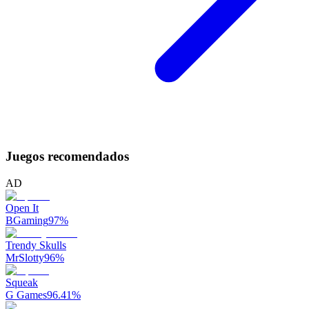
Juegos recomendados
AD
Open It
BGaming
97
%
Trendy Skulls
MrSlotty
96
%
Squeak
G Games
96.41
%