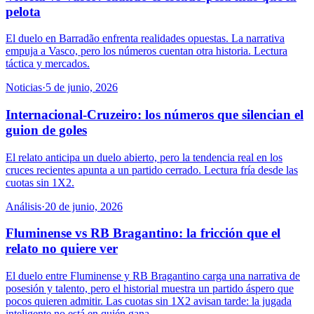
pelota
El duelo en Barradão enfrenta realidades opuestas. La narrativa
empuja a Vasco, pero los números cuentan otra historia. Lectura
táctica y mercados.
Noticias
·
5 de junio, 2026
Internacional-Cruzeiro: los números que silencian el
guion de goles
El relato anticipa un duelo abierto, pero la tendencia real en los
cruces recientes apunta a un partido cerrado. Lectura fría desde las
cuotas sin 1X2.
Análisis
·
20 de junio, 2026
Fluminense vs RB Bragantino: la fricción que el
relato no quiere ver
El duelo entre Fluminense y RB Bragantino carga una narrativa de
posesión y talento, pero el historial muestra un partido áspero que
pocos quieren admitir. Las cuotas sin 1X2 avisan tarde: la jugada
inteligente no está en quién gana.