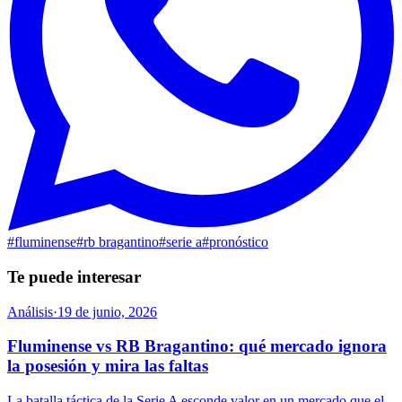
#
fluminense
#
rb bragantino
#
serie a
#
pronóstico
Te puede interesar
Análisis
·
19 de junio, 2026
Fluminense vs RB Bragantino: qué mercado ignora
la posesión y mira las faltas
La batalla táctica de la Serie A esconde valor en un mercado que el