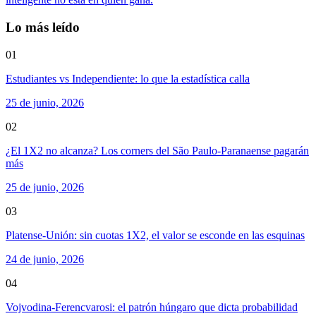
Lo más leído
01
Estudiantes vs Independiente: lo que la estadística calla
25 de junio, 2026
02
¿El 1X2 no alcanza? Los corners del São Paulo-Paranaense pagarán
más
25 de junio, 2026
03
Platense-Unión: sin cuotas 1X2, el valor se esconde en las esquinas
24 de junio, 2026
04
Vojvodina-Ferencvarosi: el patrón húngaro que dicta probabilidad