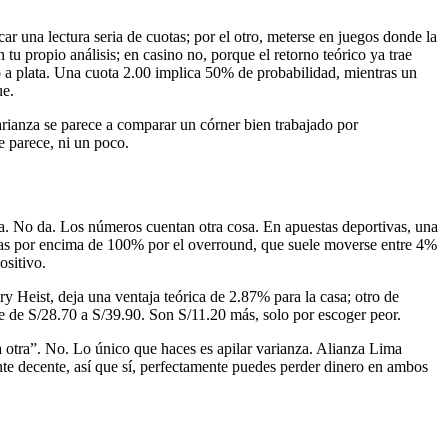
r una lectura seria de cuotas; por el otro, meterse en juegos donde la
tu propio análisis; en casino no, porque el retorno teórico ya trae
o a plata. Una cuota 2.00 implica 50% de probabilidad, mientras un
ue.
ianza se parece a comparar un córner bien trabajado por
e parece, ni un poco.
ca. No da. Los números cuentan otra cosa. En apuestas deportivas, una
as por encima de 100% por el overround, que suele moverse entre 4%
ositivo.
Heist, deja una ventaja teórica de 2.87% para la casa; otro de
e de S/28.70 a S/39.90. Son S/11.20 más, solo por escoger peor.
a otra”. No. Lo único que haces es apilar varianza. Alianza Lima
te decente, así que sí, perfectamente puedes perder dinero en ambos