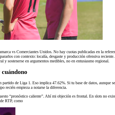
marca vs Comerciantes Unidos. No hay cuotas publicadas en la referen
rarlos con contexto: localía, desgaste y producción ofensiva reciente. S
bral y sostenerse en argumentos medibles, no en entusiasmo regional.
 y cuándono
partido de Liga 1. Eso implica 47.62%. Si tu base de datos, aunque se
ipo recién empieza a notarse la diferencia.
to “pronóstico caliente”. Ahí mi objeción es frontal. En slots no exist
% de RTP, como