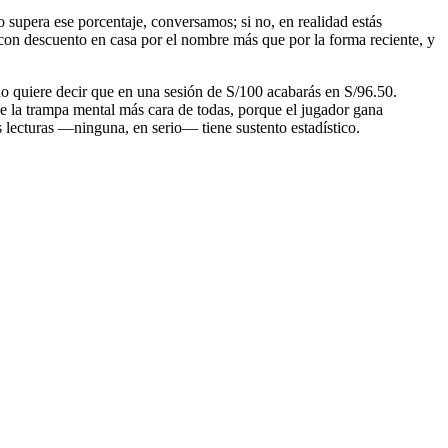
do supera ese porcentaje, conversamos; si no, en realidad estás
con descuento en casa por el nombre más que por la forma reciente, y
 no quiere decir que en una sesión de S/100 acabarás en S/96.50.
ce la trampa mental más cara de todas, porque el jugador gana
lecturas —ninguna, en serio— tiene sustento estadístico.