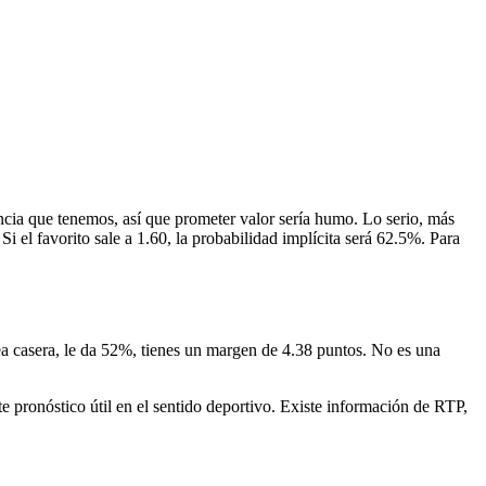
cia que tenemos, así que prometer valor sería humo. Lo serio, más
i el favorito sale a 1.60, la probabilidad implícita será 62.5%. Para
a casera, le da 52%, tienes un margen de 4.38 puntos. No es una
e pronóstico útil en el sentido deportivo. Existe información de RTP,