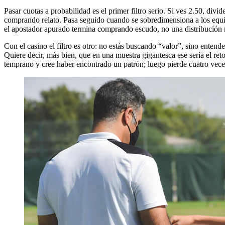
Pasar cuotas a probabilidad es el primer filtro serio. Si ves 2.50, divi
comprando relato. Pasa seguido cuando se sobredimensiona a los equip
el apostador apurado termina comprando escudo, no una distribución re
Con el casino el filtro es otro: no estás buscando “valor”, sino ente
Quiere decir, más bien, que en una muestra gigantesca ese sería el re
temprano y cree haber encontrado un patrón; luego pierde cuatro vece