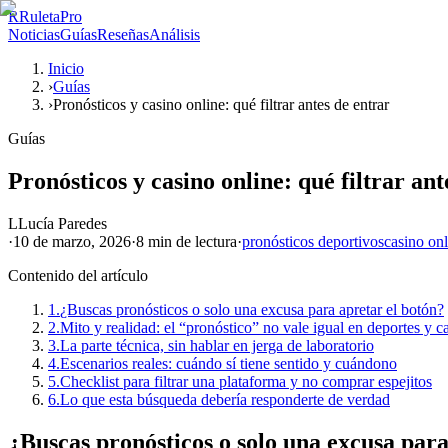
R
RuletaPro
Noticias
Guías
Reseñas
Análisis
Inicio
›
Guías
›
Pronósticos y casino online: qué filtrar antes de entrar
Guías
Pronósticos y casino online: qué filtrar ant
L
Lucía Paredes
·
10 de marzo, 2026
·
8 min
de lectura
·
pronósticos deportivos
casino onl
Contenido del artículo
1.
¿Buscas pronósticos o solo una excusa para apretar el botón?
2.
Mito y realidad: el “pronóstico” no vale igual en deportes y c
3.
La parte técnica, sin hablar en jerga de laboratorio
4.
Escenarios reales: cuándo sí tiene sentido y cuándono
5.
Checklist para filtrar una plataforma y no comprar espejitos
6.
Lo que esta búsqueda debería responderte de verdad
¿Buscas pronósticos o solo una excusa para