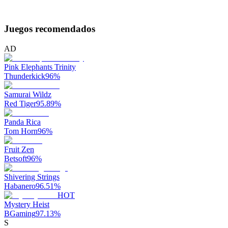
Juegos recomendados
AD
Pink Elephants Trinity
Thunderkick
96
%
Samurai Wildz
Red Tiger
95.89
%
Panda Rica
Tom Horn
96
%
Fruit Zen
Betsoft
96
%
Shivering Strings
Habanero
96.51
%
HOT
Mystery Heist
BGaming
97.13
%
S