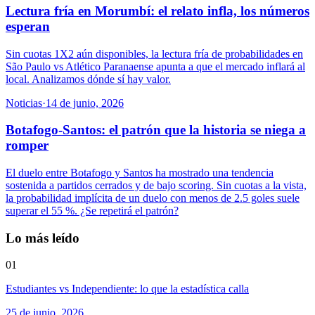
Lectura fría en Morumbí: el relato infla, los números
esperan
Sin cuotas 1X2 aún disponibles, la lectura fría de probabilidades en
São Paulo vs Atlético Paranaense apunta a que el mercado inflará al
local. Analizamos dónde sí hay valor.
Noticias
·
14 de junio, 2026
Botafogo-Santos: el patrón que la historia se niega a
romper
El duelo entre Botafogo y Santos ha mostrado una tendencia
sostenida a partidos cerrados y de bajo scoring. Sin cuotas a la vista,
la probabilidad implícita de un duelo con menos de 2.5 goles suele
superar el 55 %. ¿Se repetirá el patrón?
Lo más leído
01
Estudiantes vs Independiente: lo que la estadística calla
25 de junio, 2026