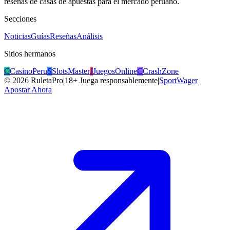
reseñas de casas de apuestas para el mercado peruano.
Secciones
Noticias
Guías
Reseñas
Análisis
Sitios hermanos
C
CasinoPeru
S
SlotsMaster
J
JuegosOnline
C
CrashZone
©
2026
RuletaPro
|
18+ Juega responsablemente
|
SportWager
Apostar Ahora