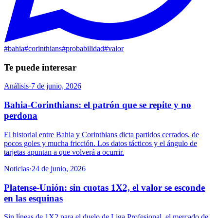
#
bahia
#
corinthians
#
probabilidad
#
valor
Te puede interesar
Análisis
·
7 de junio, 2026
Bahia-Corinthians: el patrón que se repite y no
perdona
El historial entre Bahia y Corinthians dicta partidos cerrados, de
pocos goles y mucha fricción. Los datos tácticos y el ángulo de
tarjetas apuntan a que volverá a ocurrir.
Noticias
·
24 de junio, 2026
Platense-Unión: sin cuotas 1X2, el valor se esconde
en las esquinas
Sin líneas de 1X2 para el duelo de Liga Profesional, el mercado de