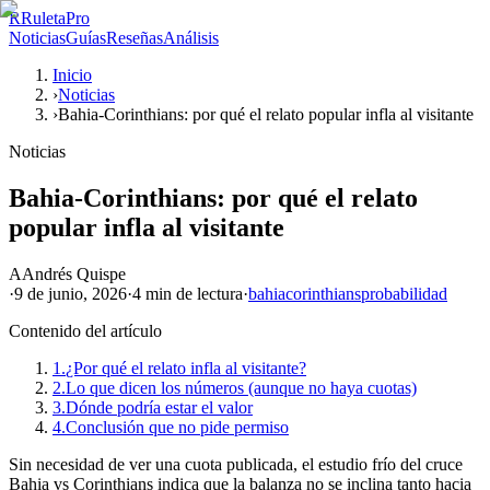
R
RuletaPro
Noticias
Guías
Reseñas
Análisis
Inicio
›
Noticias
›
Bahia-Corinthians: por qué el relato popular infla al visitante
Noticias
Bahia-Corinthians: por qué el relato
popular infla al visitante
A
Andrés Quispe
·
9 de junio, 2026
·
4 min
de lectura
·
bahia
corinthians
probabilidad
Contenido del artículo
1.
¿Por qué el relato infla al visitante?
2.
Lo que dicen los números (aunque no haya cuotas)
3.
Dónde podría estar el valor
4.
Conclusión que no pide permiso
Sin necesidad de ver una cuota publicada, el estudio frío del cruce
Bahia vs Corinthians indica que la balanza no se inclina tanto hacia