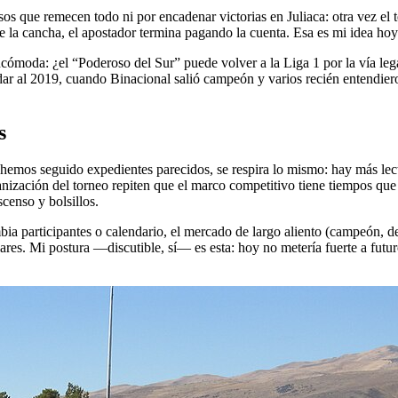
os que remecen todo ni por encadenar victorias en Juliaca: otra vez el t
 la cancha, el apostador termina pagando la cuenta. Esa es mi idea hoy e
ncómoda: ¿el “Poderoso del Sur” puede volver a la Liga 1 por la vía legal
ar al 2019, cuando Binacional salió campeón y varios recién entendieron
s
emos seguido expedientes parecidos, se respira lo mismo: hay más lectu
rganización del torneo repiten que el marco competitivo tiene tiempos qu
censo y bolsillos.
bia participantes o calendario, el mercado de largo aliento (campeón, d
tulares. Mi postura —discutible, sí— es esta: hoy no metería fuerte a fut