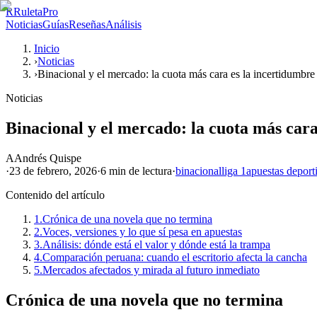
R
RuletaPro
Noticias
Guías
Reseñas
Análisis
Inicio
›
Noticias
›
Binacional y el mercado: la cuota más cara es la incertidumbre
Noticias
Binacional y el mercado: la cuota más cara
A
Andrés Quispe
·
23 de febrero, 2026
·
6 min
de lectura
·
binacional
liga 1
apuestas deport
Contenido del artículo
1.
Crónica de una novela que no termina
2.
Voces, versiones y lo que sí pesa en apuestas
3.
Análisis: dónde está el valor y dónde está la trampa
4.
Comparación peruana: cuando el escritorio afecta la cancha
5.
Mercados afectados y mirada al futuro inmediato
Crónica de una novela que no termina