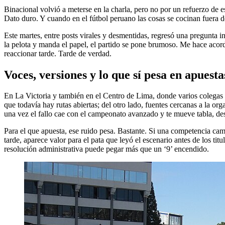
Binacional volvió a meterse en la charla, pero no por un refuerzo de es
Dato duro. Y cuando en el fútbol peruano las cosas se cocinan fuera de
Este martes, entre posts virales y desmentidas, regresó una pregunta i
la pelota y manda el papel, el partido se pone brumoso. Me hace acord
reaccionar tarde. Tarde de verdad.
Voces, versiones y lo que sí pesa en apuesta
En La Victoria y también en el Centro de Lima, donde varios colegas h
que todavía hay rutas abiertas; del otro lado, fuentes cercanas a la o
una vez el fallo cae con el campeonato avanzado y te mueve tabla, des
Para el que apuesta, ese ruido pesa. Bastante. Si una competencia cam
tarde, aparece valor para el pata que leyó el escenario antes de los ti
resolución administrativa puede pegar más que un ‘9’ encendido.