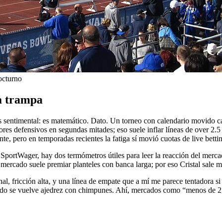
octurno
la trampa
s sentimental: es matemático. Dato. Un torneo con calendario movido cam
res defensivos en segundas mitades; eso suele inflar líneas de over 2.
rente, pero en temporadas recientes la fatiga sí movió cuotas de live bett
SportWager, hay dos termómetros útiles para leer la reacción del mercad
 el mercado suele premiar planteles con banca larga; por eso Cristal sale m
l, fricción alta, y una línea de empate que a mí me parece tentadora s
partido se vuelve ajedrez con chimpunes. Ahí, mercados como “menos de 