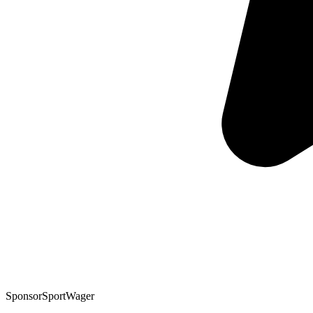
Sponsor
SportWager