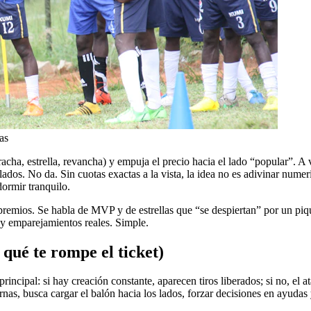
as
acha, estrella, revancha) y empuja el precio hacia el lado “popular”. A 
ados. No da. Sin cuotas exactas a la vista, la idea no es adivinar numer
dormir tranquilo.
 premios. Se habla de MVP y de estrellas que “se despiertan” por un piq
s y emparejamientos reales. Simple.
 qué te rompe el ticket)
ncipal: si hay creación constante, aparecen tiros liberados; si no, el a
as, busca cargar el balón hacia los lados, forzar decisiones en ayudas y