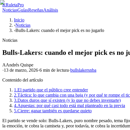
R
RuletaPro
Noticias
Guías
Reseñas
Análisis
Inicio
›
Noticias
›
Bulls-Lakers: cuando el mejor pick es no jugarlo
Noticias
Bulls-Lakers: cuando el mejor pick es no j
A
Andrés Quispe
·
13 de marzo, 2026
·
6 min
de lectura
·
bulls
lakers
nba
Contenido del artículo
1.
El partido que el público cree entender
2.
Táctica: lo que cambia con una baja (y por qué te rompe el tic
3.
Datos duros que sí existen (y lo que no debes inventarte)
4.
Apuestas: por qué casi todo está mal planteado en la previa
5.
Cierre: ganar también es quedarse quieto
El partido se vende solo: Bulls-Lakers, puro nombre pesado, tema fijo en
la emoción, te cobra la camiseta y, peor todavía, te cobra la incertidu