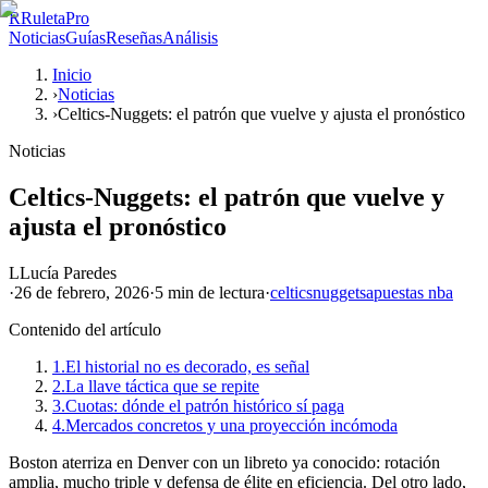
R
RuletaPro
Noticias
Guías
Reseñas
Análisis
Inicio
›
Noticias
›
Celtics-Nuggets: el patrón que vuelve y ajusta el pronóstico
Noticias
Celtics-Nuggets: el patrón que vuelve y
ajusta el pronóstico
L
Lucía Paredes
·
26 de febrero, 2026
·
5 min
de lectura
·
celtics
nuggets
apuestas nba
Contenido del artículo
1.
El historial no es decorado, es señal
2.
La llave táctica que se repite
3.
Cuotas: dónde el patrón histórico sí paga
4.
Mercados concretos y una proyección incómoda
Boston aterriza en Denver con un libreto ya conocido: rotación
amplia, mucho triple y defensa de élite en eficiencia. Del otro lado,