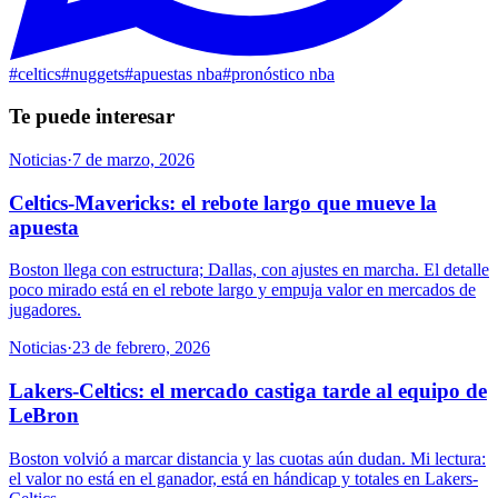
#
celtics
#
nuggets
#
apuestas nba
#
pronóstico nba
Te puede interesar
Noticias
·
7 de marzo, 2026
Celtics-Mavericks: el rebote largo que mueve la
apuesta
Boston llega con estructura; Dallas, con ajustes en marcha. El detalle
poco mirado está en el rebote largo y empuja valor en mercados de
jugadores.
Noticias
·
23 de febrero, 2026
Lakers-Celtics: el mercado castiga tarde al equipo de
LeBron
Boston volvió a marcar distancia y las cuotas aún dudan. Mi lectura:
el valor no está en el ganador, está en hándicap y totales en Lakers-