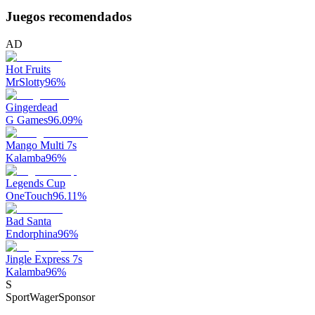
Juegos recomendados
AD
Hot Fruits
MrSlotty
96
%
Gingerdead
G Games
96.09
%
Mango Multi 7s
Kalamba
96
%
Legends Cup
OneTouch
96.11
%
Bad Santa
Endorphina
96
%
Jingle Express 7s
Kalamba
96
%
S
SportWager
Sponsor