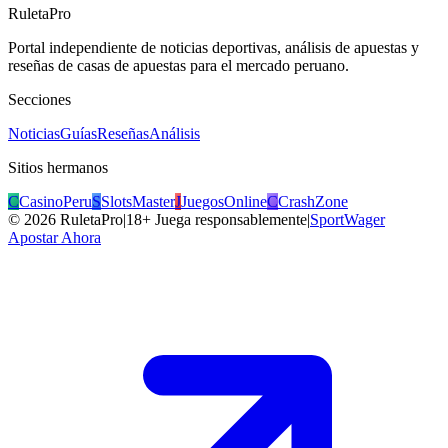
RuletaPro
Portal independiente de noticias deportivas, análisis de apuestas y
reseñas de casas de apuestas para el mercado peruano.
Secciones
Noticias
Guías
Reseñas
Análisis
Sitios hermanos
C
CasinoPeru
S
SlotsMaster
J
JuegosOnline
C
CrashZone
©
2026
RuletaPro
|
18+ Juega responsablemente
|
SportWager
Apostar Ahora