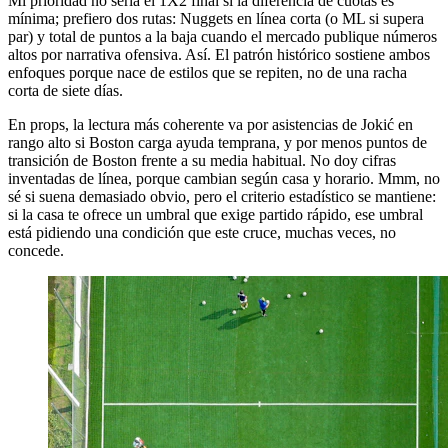
Mi prioridad no sería el 1X2 final si la diferencia de cuotas es
mínima; prefiero dos rutas: Nuggets en línea corta (o ML si supera
par) y total de puntos a la baja cuando el mercado publique números
altos por narrativa ofensiva. Así. El patrón histórico sostiene ambos
enfoques porque nace de estilos que se repiten, no de una racha
corta de siete días.
En props, la lectura más coherente va por asistencias de Jokić en
rango alto si Boston carga ayuda temprana, y por menos puntos de
transición de Boston frente a su media habitual. No doy cifras
inventadas de línea, porque cambian según casa y horario. Mmm, no
sé si suena demasiado obvio, pero el criterio estadístico se mantiene:
si la casa te ofrece un umbral que exige partido rápido, ese umbral
está pidiendo una condición que este cruce, muchas veces, no
concede.