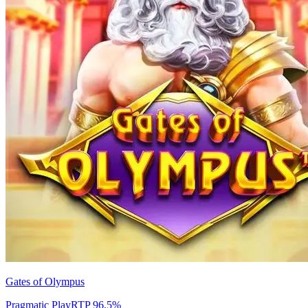
Gates of Olympus
Pragmatic Play
RTP
96.5
%