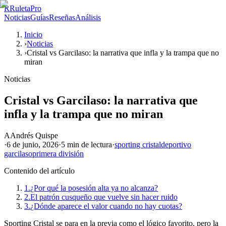
R
RuletaPro
Noticias
Guías
Reseñas
Análisis
Inicio
›
Noticias
›
Cristal vs Garcilaso: la narrativa que infla y la trampa que no
miran
Noticias
Cristal vs Garcilaso: la narrativa que
infla y la trampa que no miran
A
Andrés Quispe
·
6 de junio, 2026
·
5 min
de lectura
·
sporting cristal
deportivo
garcilaso
primera división
Contenido del artículo
1.
¿Por qué la posesión alta ya no alcanza?
2.
El patrón cusqueño que vuelve sin hacer ruido
3.
¿Dónde aparece el valor cuando no hay cuotas?
Sporting Cristal se para en la previa como el lógico favorito, pero la