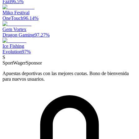
Fazi
96.5
%
Miko Festival
OneTouch
96.14
%
Gem Vortex
Dragon Gaming
97.27
%
Ice Fishing
Evolution
97
%
S
SportWager
Sponsor
Apuestas deportivas con las mejores cuotas. Bono de bienvenida
para nuevos usuarios.