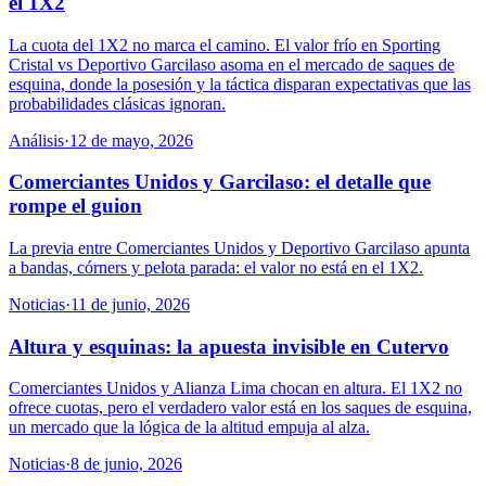
el 1X2
La cuota del 1X2 no marca el camino. El valor frío en Sporting
Cristal vs Deportivo Garcilaso asoma en el mercado de saques de
esquina, donde la posesión y la táctica disparan expectativas que las
probabilidades clásicas ignoran.
Análisis
·
12 de mayo, 2026
Comerciantes Unidos y Garcilaso: el detalle que
rompe el guion
La previa entre Comerciantes Unidos y Deportivo Garcilaso apunta
a bandas, córners y pelota parada: el valor no está en el 1X2.
Noticias
·
11 de junio, 2026
Altura y esquinas: la apuesta invisible en Cutervo
Comerciantes Unidos y Alianza Lima chocan en altura. El 1X2 no
ofrece cuotas, pero el verdadero valor está en los saques de esquina,
un mercado que la lógica de la altitud empuja al alza.
Noticias
·
8 de junio, 2026