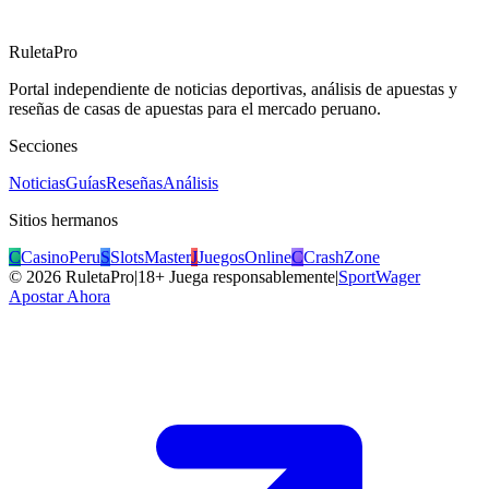
RuletaPro
Portal independiente de noticias deportivas, análisis de apuestas y
reseñas de casas de apuestas para el mercado peruano.
Secciones
Noticias
Guías
Reseñas
Análisis
Sitios hermanos
C
CasinoPeru
S
SlotsMaster
J
JuegosOnline
C
CrashZone
©
2026
RuletaPro
|
18+ Juega responsablemente
|
SportWager
Apostar Ahora