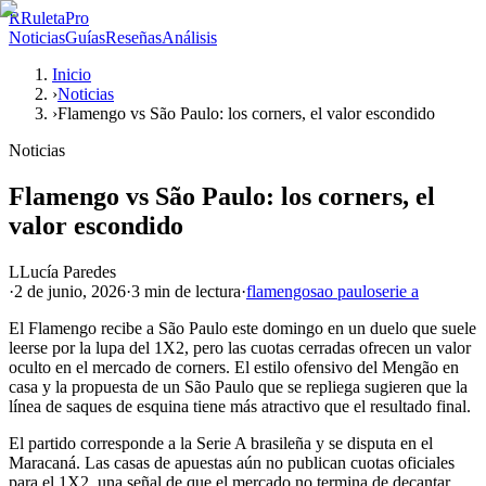
R
RuletaPro
Noticias
Guías
Reseñas
Análisis
Inicio
›
Noticias
›
Flamengo vs São Paulo: los corners, el valor escondido
Noticias
Flamengo vs São Paulo: los corners, el
valor escondido
L
Lucía Paredes
·
2 de junio, 2026
·
3 min
de lectura
·
flamengo
sao paulo
serie a
El Flamengo recibe a São Paulo este domingo en un duelo que suele
leerse por la lupa del 1X2, pero las cuotas cerradas ofrecen un valor
oculto en el mercado de corners. El estilo ofensivo del Mengão en
casa y la propuesta de un São Paulo que se repliega sugieren que la
línea de saques de esquina tiene más atractivo que el resultado final.
El partido corresponde a la Serie A brasileña y se disputa en el
Maracaná. Las casas de apuestas aún no publican cuotas oficiales
para el 1X2, una señal de que el mercado no termina de decantar