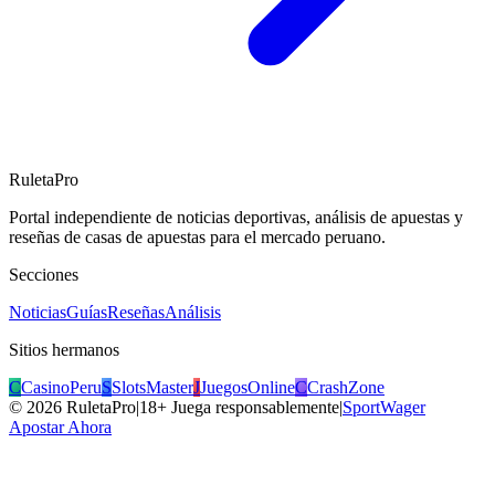
RuletaPro
Portal independiente de noticias deportivas, análisis de apuestas y
reseñas de casas de apuestas para el mercado peruano.
Secciones
Noticias
Guías
Reseñas
Análisis
Sitios hermanos
C
CasinoPeru
S
SlotsMaster
J
JuegosOnline
C
CrashZone
©
2026
RuletaPro
|
18+ Juega responsablemente
|
SportWager
Apostar Ahora