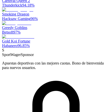
Carnival Queen 2
Thunderkick
94.18
%
Smoking Dragon
Hacksaw Gaming
96
%
Greedy Goblins
Betsoft
97
%
Gold Koi Fortune
Habanero
96.85
%
S
SportWager
Sponsor
Apuestas deportivas con las mejores cuotas. Bono de bienvenida
para nuevos usuarios.