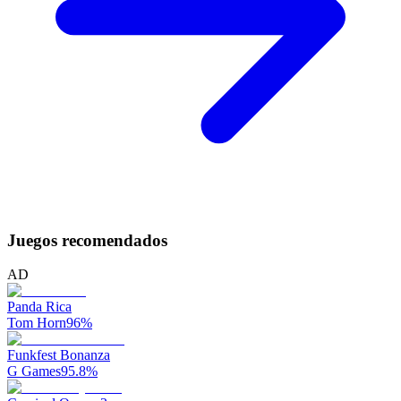
Juegos recomendados
AD
Panda Rica
Tom Horn
96
%
Funkfest Bonanza
G Games
95.8
%