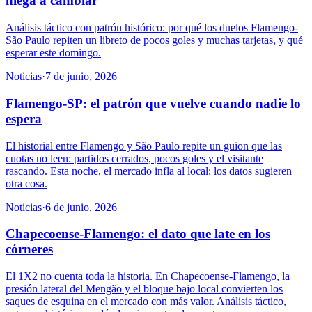
niega a cambiar
Análisis táctico con patrón histórico: por qué los duelos Flamengo-
São Paulo repiten un libreto de pocos goles y muchas tarjetas, y qué
esperar este domingo.
Noticias
·
7 de junio, 2026
Flamengo-SP: el patrón que vuelve cuando nadie lo
espera
El historial entre Flamengo y São Paulo repite un guion que las
cuotas no leen: partidos cerrados, pocos goles y el visitante
rascando. Esta noche, el mercado infla al local; los datos sugieren
otra cosa.
Noticias
·
6 de junio, 2026
Chapecoense-Flamengo: el dato que late en los
córneres
El 1X2 no cuenta toda la historia. En Chapecoense-Flamengo, la
presión lateral del Mengão y el bloque bajo local convierten los
saques de esquina en el mercado con más valor. Análisis táctico,