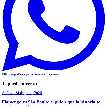
#
flamengo
#
sao paulo
#
serie a
#
corners
Te puede interesar
Análisis
·
24 de junio, 2026
Flamengo vs São Paulo: el guion que la historia se