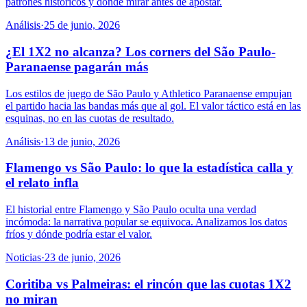
patrones históricos y dónde mirar antes de apostar.
Análisis
·
25 de junio, 2026
¿El 1X2 no alcanza? Los corners del São Paulo-
Paranaense pagarán más
Los estilos de juego de São Paulo y Athletico Paranaense empujan
el partido hacia las bandas más que al gol. El valor táctico está en las
esquinas, no en las cuotas de resultado.
Análisis
·
13 de junio, 2026
Flamengo vs São Paulo: lo que la estadística calla y
el relato infla
El historial entre Flamengo y São Paulo oculta una verdad
incómoda: la narrativa popular se equivoca. Analizamos los datos
fríos y dónde podría estar el valor.
Noticias
·
23 de junio, 2026
Coritiba vs Palmeiras: el rincón que las cuotas 1X2
no miran