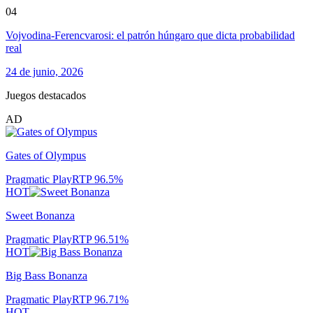
04
Vojvodina-Ferencvarosi: el patrón húngaro que dicta probabilidad
real
24 de junio, 2026
Juegos destacados
AD
Gates of Olympus
Pragmatic Play
RTP
96.5
%
HOT
Sweet Bonanza
Pragmatic Play
RTP
96.51
%
HOT
Big Bass Bonanza
Pragmatic Play
RTP
96.71
%
HOT