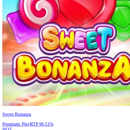
Sweet Bonanza
Pragmatic Play
RTP
96.51
%
HOT