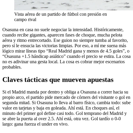
Vista aérea de un partido de fútbol con presión en
campo rival
Osasuna en casa no suele negociar la intensidad. Históricamente,
cuando recibe gigantes, aparecen fases de choque, mucha pelota
aérea y ritmo entrecortado. Ese guion no siempre tumba al favorito,
pero sí le ensucia las victorias limpias. Por eso, a mí me suena más
lógico mirar líneas tipo “Real Madrid gana y menos de 4.5 goles”, o
“Osasuna +1.5 hándicap asiático” cuando el precio se estira. La cosa
no es adivinar una gesta local. La cosa es cobrar mejor escenarios
probables.
Claves tácticas que mueven apuestas
Si el Madrid manda por dentro y obliga a Osasuna a correr hacia su
propio arco, el partido pide mercado de córners del visitante o gol en
segunda mitad. Si Osasuna lo lleva al barro físico, cambia todo: sube
valor en tarjetas y baja en goleada. Ahí está. En choques así, el
minuto del primer gol define casi todo. Gol temprano del Madrid y
se abre la puerta al over 2.5. Ahí está, otra vez. Gol tardío o 0-0
largo: gana fuerza el under en vivo.