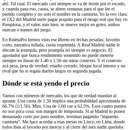
ahí. Tal cual. El mercado casi siempre se va de frente por el escudo,
y cuando pasa eso, causa, se abren ventanas para el que lee el
partido completo y no solo el nombre en la camiseta. Yo la veo clara:
el 1X2 del Madrid suele pagar poquito para el riesgo real que hay en
Pamplona, y el valor, más bien, se mueve mejor en goles, ambos
marcan o tramos del juego.
En RuletaPro hemos visto ese libreto en fechas pesadas: favorito
corto, narrativa inflada, cuota exprimida. A Real Madrid nadie le
discute la jerarquía, pero jerarquía no siempre es negocio. El
apostador que busca rendimiento sostenido no puede meterse
siempre en líneas de 1.40 o 1.50 sin mirar contexto. Y el contexto
acá pesa, pesa de verdad: estadio cerrado, bloque local intenso y un
rival que no te regala duelos largos en segunda jugada.
Dónde se está yendo el precio
Vamos con números de mercado, los que de verdad mandan al
apostar. Una cuota de 1.50 implica una probabilidad aproximada de
66.7% (1/1.50). Mira. Una de 1.60 cae a 62.5%. Esos cuatro puntos
no son poca cosa: son margen de temporada. Si al Madrid lo ponen
demasiado corto por puro nombre, terminas pagando “impuesto
camiseta”. Me hace acordar a esas mesas en Lince, en Lima, donde
todos iban al favorito por inercia y al cierre del mes nadie quedaba