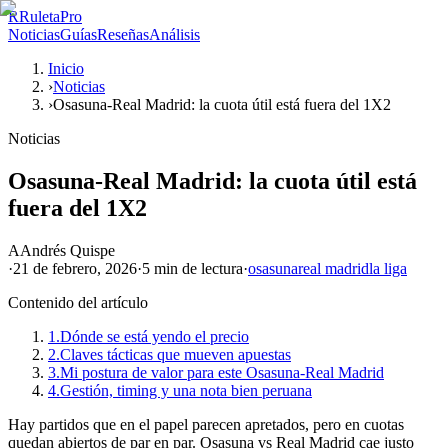
R
RuletaPro
Noticias
Guías
Reseñas
Análisis
Inicio
›
Noticias
›
Osasuna-Real Madrid: la cuota útil está fuera del 1X2
Noticias
Osasuna-Real Madrid: la cuota útil está
fuera del 1X2
A
Andrés Quispe
·
21 de febrero, 2026
·
5 min
de lectura
·
osasuna
real madrid
la liga
Contenido del artículo
1.
Dónde se está yendo el precio
2.
Claves tácticas que mueven apuestas
3.
Mi postura de valor para este Osasuna-Real Madrid
4.
Gestión, timing y una nota bien peruana
Hay partidos que en el papel parecen apretados, pero en cuotas
quedan abiertos de par en par. Osasuna vs Real Madrid cae justo