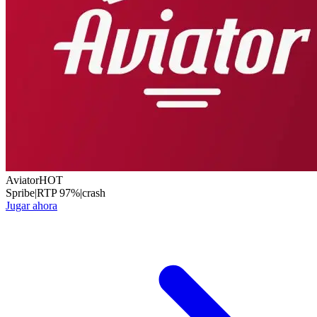
Aviator
HOT
Spribe
|
RTP
97
%
|
crash
Jugar ahora