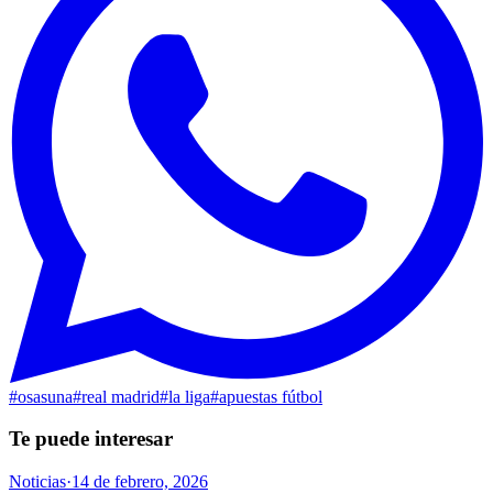
#
osasuna
#
real madrid
#
la liga
#
apuestas fútbol
Te puede interesar
Noticias
·
14 de febrero, 2026