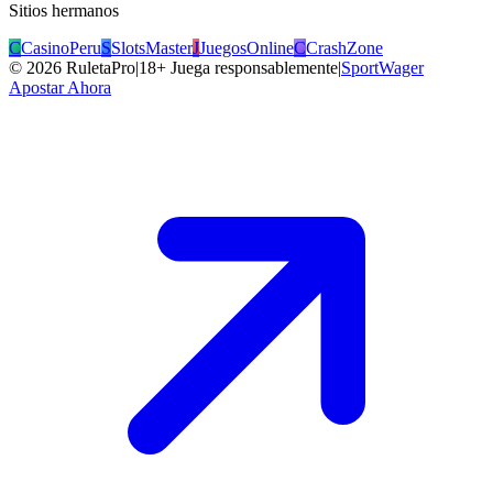
Sitios hermanos
C
CasinoPeru
S
SlotsMaster
J
JuegosOnline
C
CrashZone
©
2026
RuletaPro
|
18+ Juega responsablemente
|
SportWager
Apostar Ahora