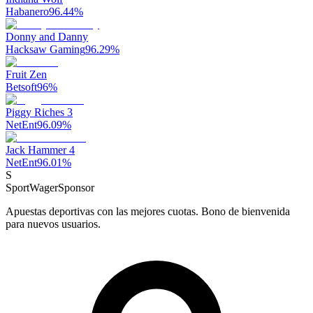
Habanero
96.44
%
Donny and Danny
Hacksaw Gaming
96.29
%
Fruit Zen
Betsoft
96
%
Piggy Riches 3
NetEnt
96.09
%
Jack Hammer 4
NetEnt
96.01
%
S
SportWager
Sponsor
Apuestas deportivas con las mejores cuotas. Bono de bienvenida
para nuevos usuarios.