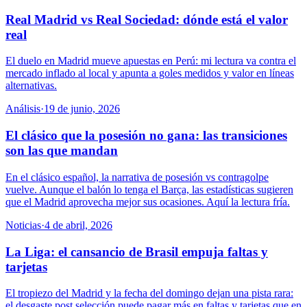
Real Madrid vs Real Sociedad: dónde está el valor
real
El duelo en Madrid mueve apuestas en Perú: mi lectura va contra el
mercado inflado al local y apunta a goles medidos y valor en líneas
alternativas.
Análisis
·
19 de junio, 2026
El clásico que la posesión no gana: las transiciones
son las que mandan
En el clásico español, la narrativa de posesión vs contragolpe
vuelve. Aunque el balón lo tenga el Barça, las estadísticas sugieren
que el Madrid aprovecha mejor sus ocasiones. Aquí la lectura fría.
Noticias
·
4 de abril, 2026
La Liga: el cansancio de Brasil empuja faltas y
tarjetas
El tropiezo del Madrid y la fecha del domingo dejan una pista rara:
el desgaste post selección puede pagar más en faltas y tarjetas que en