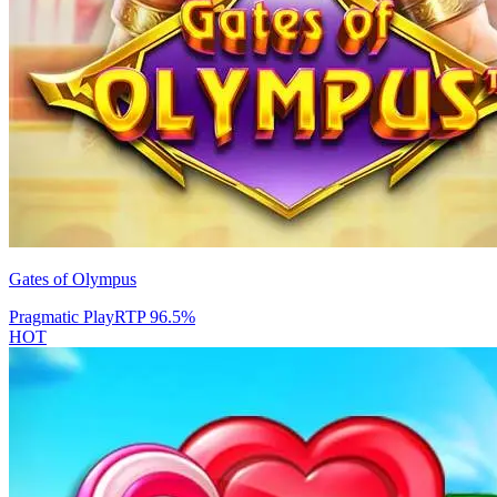
Gates of Olympus
Pragmatic Play
RTP
96.5
%
HOT