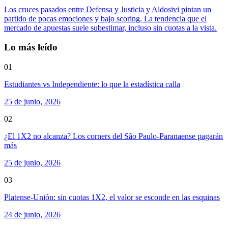
Los cruces pasados entre Defensa y Justicia y Aldosivi pintan un
partido de pocas emociones y bajo scoring. La tendencia que el
mercado de apuestas suele subestimar, incluso sin cuotas a la vista.
Lo más leído
01
Estudiantes vs Independiente: lo que la estadística calla
25 de junio, 2026
02
¿El 1X2 no alcanza? Los corners del São Paulo-Paranaense pagarán
más
25 de junio, 2026
03
Platense-Unión: sin cuotas 1X2, el valor se esconde en las esquinas
24 de junio, 2026