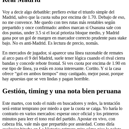
Voy a decir algo debatible: prefiero evitar el triunfo simple del
Madrid, salvo que la cuota suba por encima de 1.70. Debajo de eso,
no me convence. Me quedo con tres rutas más rentables según
prepartido y once confirmado: ambos marcan si Osasuna sale con
dos puntas, under 3.5 si el local prioriza bloque medio, y Madrid
gana por un gol de margen en marcador correcto prudente para stake
bajo. No es anti-Madrid. Es lectura de precio, nomás.
En mercados de jugador, si aparece una línea razonable de remates
al arco para el 9 del Madrid, suele tener lógica cuando el rival cierra
bandas y concede rebote frontal. Si ves cuota por encima de 1.90 en
ese tipo de línea, ya estás en zona interesante. Cortito. Y si la casa
ofrece “gol en ambos tiempos” muy castigado, mejor pasar, porque
hay apuestas que se ven lindas y pagan horrible.
Gestión, timing y una nota bien peruana
Este martes, con todo el ruido en buscadores y redes, la tentación
será entrar temprano por miedo a que la cuota se caiga. Yo haría lo
contrario en varios mercados: esperar once oficial y los primeros
minutos para leer el tono real del partido. Apostar en vivo, con
cabeza fría, vale más que prepartido por ansiedad. Como diría