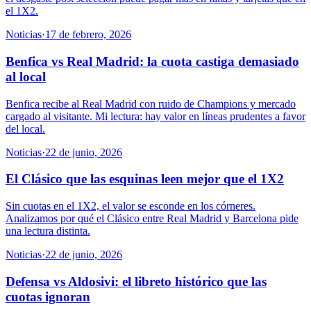
el 1X2.
Noticias
·
17 de febrero, 2026
Benfica vs Real Madrid: la cuota castiga demasiado
al local
Benfica recibe al Real Madrid con ruido de Champions y mercado
cargado al visitante. Mi lectura: hay valor en líneas prudentes a favor
del local.
Noticias
·
22 de junio, 2026
El Clásico que las esquinas leen mejor que el 1X2
Sin cuotas en el 1X2, el valor se esconde en los córneres.
Analizamos por qué el Clásico entre Real Madrid y Barcelona pide
una lectura distinta.
Noticias
·
22 de junio, 2026
Defensa vs Aldosivi: el libreto histórico que las
cuotas ignoran