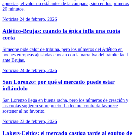
apuestas, el valor no está antes de la campana, sino en los primeros
20 minutos.
Noticias
·
24 de febrero, 2026
Atlético-Brujas: cuando la épica infla una cuota
corta
Simeone pide calor de tribuna, pero los números del Atlético en
noches europeas ajustadas chocan con la narrativa del trámite fácil
ante Brujas.
Noticias
·
24 de febrero, 2026
San Lorenzo: por qué el mercado puede estar
inflándolo
San Lorenzo llega en buena racha, pero los números de creación y
las cuotas sugieren sobreprecio. La lectura contraria favorece
sostener al no favorito.
Noticias
·
23 de febrero, 2026
Lakers-Celtics: el mercado castiga tarde al equipo de