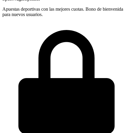
Apuestas deportivas con las mejores cuotas. Bono de bienvenida
para nuevos usuarios.