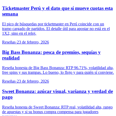
Ticketmaster Perú y el dato que sí mueve cuotas esta
semana
El pico de búsquedas por ticketmaster en Perú coincide con un
tramo cargado de partidos. El detalle útil para apostar no está en el
1X2, sino en el reloj.
Reseñas
·
23 de febrero, 2026
Big Bass Bonanza: pesca de premios, sequías y
realidad
Reseña honesta de Big Bass Bonanza: RTP 96.71%, volatilidad alta,
free spins y sus trampas. Lo bueno, lo flojo y para quién sí conviene.
Reseñas
·
23 de febrero, 2026
Sweet Bonanza: azúcar visual, varianza y verdad de
pago
Reseña honesta de Sweet Bonanza: RTP real, volatilidad alta, rango
de apuestas y si su bonus compra compensa para jugadores