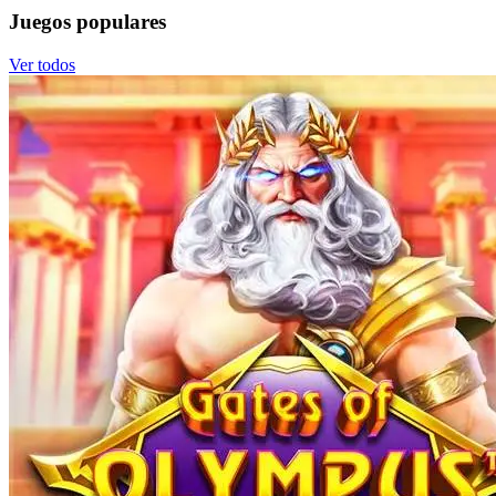
Juegos populares
Ver todos