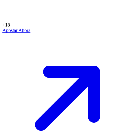
+18
Apostar Ahora