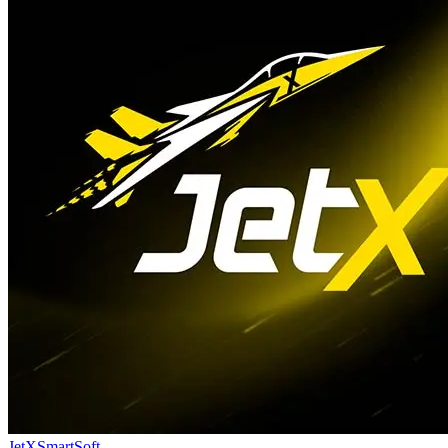
JetX
SmartSoft