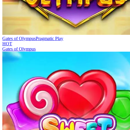
Gates of Olympus
Pragmatic Play
HOT
Gates of Olympus