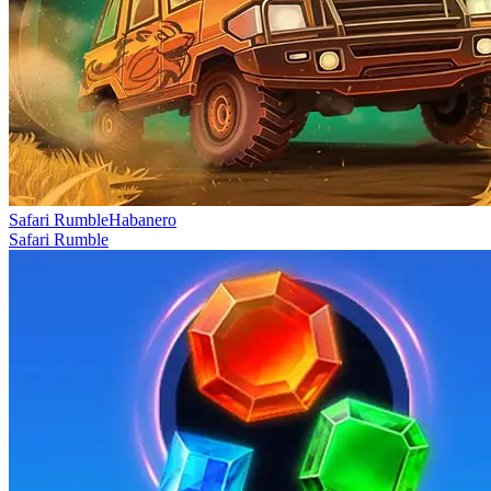
Safari Rumble
Habanero
Safari Rumble