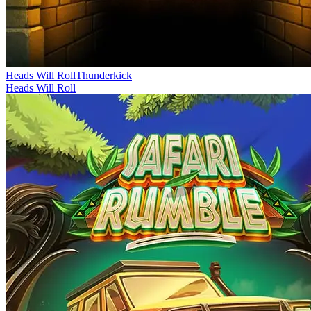
Heads Will Roll
Thunderkick
Heads Will Roll