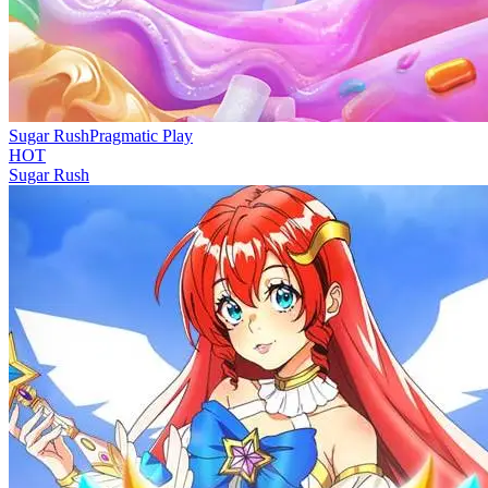
Sugar Rush
Pragmatic Play
HOT
Sugar Rush