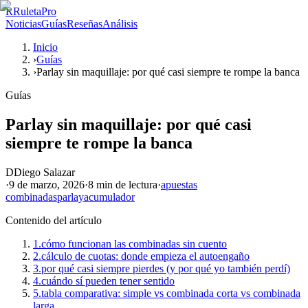
R
RuletaPro
Noticias
Guías
Reseñas
Análisis
Inicio
›
Guías
›
Parlay sin maquillaje: por qué casi siempre te rompe la banca
Guías
Parlay sin maquillaje: por qué casi
siempre te rompe la banca
D
Diego Salazar
·
9 de marzo, 2026
·
8 min
de lectura
·
apuestas
combinadas
parlay
acumulador
Contenido del artículo
1.
cómo funcionan las combinadas sin cuento
2.
cálculo de cuotas: donde empieza el autoengaño
3.
por qué casi siempre pierdes (y por qué yo también perdí)
4.
cuándo sí pueden tener sentido
5.
tabla comparativa: simple vs combinada corta vs combinada
larga