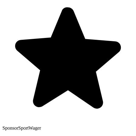
Sponsor
SportWager