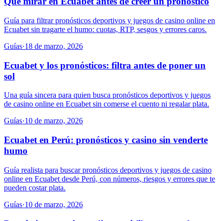
Qué mirar en Ecuabet antes de creer un pronóstico
Guía para filtrar pronósticos deportivos y juegos de casino online en
Ecuabet sin tragarte el humo: cuotas, RTP, sesgos y errores caros.
Guías
·
18 de marzo, 2026
Ecuabet y los pronósticos: filtra antes de poner un
sol
Una guía sincera para quien busca pronósticos deportivos y juegos
de casino online en Ecuabet sin comerse el cuento ni regalar plata.
Guías
·
10 de marzo, 2026
Ecuabet en Perú: pronósticos y casino sin venderte
humo
Guía realista para buscar pronósticos deportivos y juegos de casino
online en Ecuabet desde Perú, con números, riesgos y errores que te
pueden costar plata.
Guías
·
10 de marzo, 2026