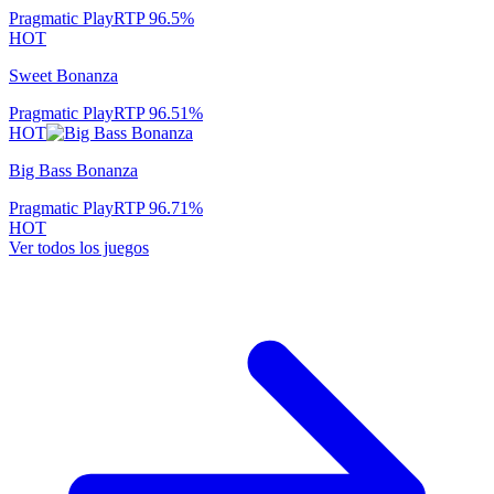
Pragmatic Play
RTP
96.5
%
HOT
Sweet Bonanza
Pragmatic Play
RTP
96.51
%
HOT
Big Bass Bonanza
Pragmatic Play
RTP
96.71
%
HOT
Ver todos los juegos