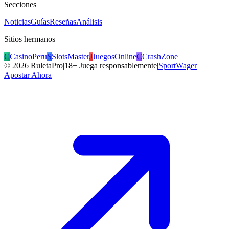
Secciones
Noticias
Guías
Reseñas
Análisis
Sitios hermanos
C
CasinoPeru
S
SlotsMaster
J
JuegosOnline
C
CrashZone
©
2026
RuletaPro
|
18+ Juega responsablemente
|
SportWager
Apostar Ahora