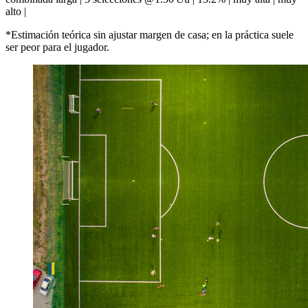
alto |
*Estimación teórica sin ajustar margen de casa; en la práctica suele
ser peor para el jugador.