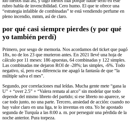
ido menos mal así, y digo menos mal porque nadie serio en este
rubro habla de invencibilidad. Cero humo. El que te ofrece una
“estrategia infalible de combinadas” te está vendiendo perfume en
pleno incendio, mmm, así de claro.
por qué casi siempre pierdes (y por qué
yo también perdí)
Primero, por sesgo de memoria. Nos acordamos del ticket que pagó
18x, no de los 23 que murieron antes. En 2021 llevé una hoja de
cálculo por 11 meses: 186 apuestas, 64 combinadas y 122 simples.
Las combinadas me dejaron ROI de -28%; las simples, -6%. Todo
negativo, sí, pero esa diferencia me apagó la fantasía de que “la
múltiple salva el mes”.
Segundo, por correlaciones mal leídas. Mucha gente mete “gana la
U” + “over 2.5” + “Valera remata al arco” sin modelar que todo
depende del mismo libreto del partido; si ese libreto no aparece, se
cae todo junto, no una parte. Tercero, ansiedad de acción: cuando no
hay valor claro en una liga, te lo inventas en otra. Yo he apostado
segunda de Turquía a las 8:00 a. m. por perseguir una pérdida de la
noche anterior. Pura torpeza.