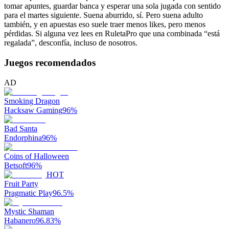
tomar apuntes, guardar banca y esperar una sola jugada con sentido
para el martes siguiente. Suena aburrido, sí. Pero suena adulto
también, y en apuestas eso suele traer menos likes, pero menos
pérdidas. Si alguna vez lees en RuletaPro que una combinada “está
regalada”, desconfía, incluso de nosotros.
Juegos recomendados
AD
Smoking Dragon
Hacksaw Gaming
96
%
Bad Santa
Endorphina
96
%
Coins of Halloween
Betsoft
96
%
HOT
Fruit Party
Pragmatic Play
96.5
%
Mystic Shaman
Habanero
96.83
%