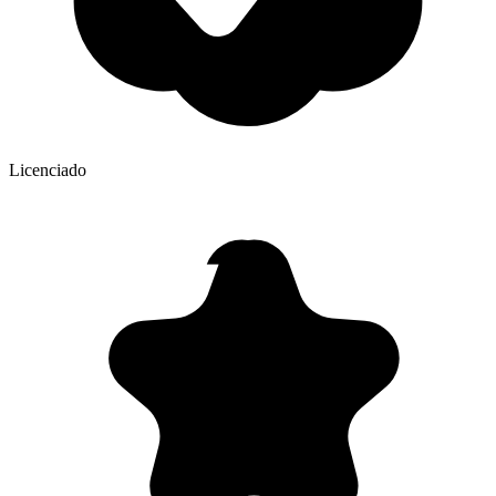
Licenciado