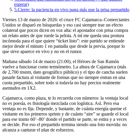
esperar)
5.
Cierre: la paciencia en vivo paga más que la prisa prepartido
Viernes 13 de marzo de 2026: el cruce FC Cajamarca–Comerciantes
Unidos se disparó en búsquedas y eso casi siempre trae un efecto
colateral que pocos dicen en voz alta: el apostador con prisa compra
un relato antes de que ruede la pelota. A mí me queda una postura
incómoda para el que quiere “ticket listo”: este partido se entiende
mejor desde el minuto 1 en pantalla que desde la previa, porque lo
que sirve aparece en vivo y no en el rumor.
Mañana sábado 14 de marzo (21:00), el Héroes de San Ramón
vuelve a funcionar como termómetro. La altura de Cajamarca (más
de 2,700 msnm, dato geográfico público) y el tipo de cancha suelen
pasarle factura al visitante de formas que no siempre entran en una
cuota prepartido, sobre todo si todavía no hay precios realmente
asentados en 1X2.
Cajamarca, como plaza, te lo recuerda con números: la ventaja local
no es poesía, es fisiología mezclada con logística. Así. Pero esa
ventaja no es fija. Depende, y bastante, de cuánta energía queme el
visitante en los primeros sprints y de cuánto “aire” se guarde el local
para ese tramo 60’–80’ donde el partido se parte, se estira y a veces
se decide. Por eso el prepartido termina siendo una foto movida: no
alcanza a capturar el plan de esfuerzos.