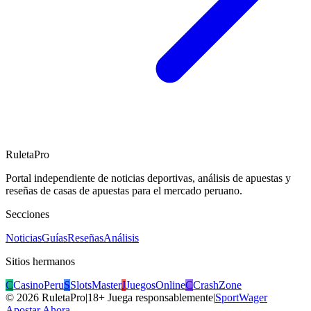
RuletaPro
Portal independiente de noticias deportivas, análisis de apuestas y
reseñas de casas de apuestas para el mercado peruano.
Secciones
Noticias
Guías
Reseñas
Análisis
Sitios hermanos
C
CasinoPeru
S
SlotsMaster
J
JuegosOnline
C
CrashZone
©
2026
RuletaPro
|
18+ Juega responsablemente
|
SportWager
Apostar Ahora