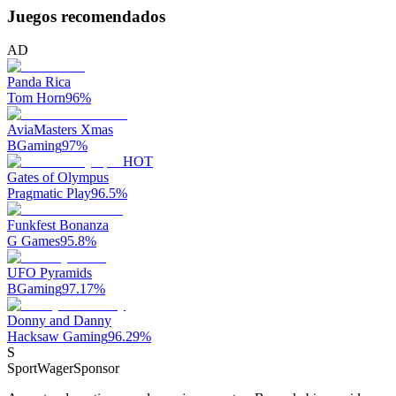
Juegos recomendados
AD
Panda Rica
Tom Horn
96
%
AviaMasters Xmas
BGaming
97
%
HOT
Gates of Olympus
Pragmatic Play
96.5
%
Funkfest Bonanza
G Games
95.8
%
UFO Pyramids
BGaming
97.17
%
Donny and Danny
Hacksaw Gaming
96.29
%
S
SportWager
Sponsor