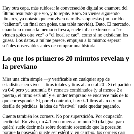
Hay otra capa, más ruidosa: la conversación digital se enamora del
último resultado que vio, y lo repite. Raro. Si vienes siguiendo
titulares, ya notaste que conviven narrativas opuestas (un partido
“caliente”, un final con goles, una tabla movida). Dato. El mercado,
cuando lo manda la memoria fresca, suele inflar extremos: o “se
vienen goles otra vez” o “el local se cae”, como si no existieran los
grises. Los datos, a mí me parece, empujan a lo mismo: esperar
señales observables antes de comprar una historia.
Lo que los primeros 20 minutos revelan y
la previano
Mira una cifra simple —y verificable en cualquier app de
estadísticas en vivo—: tiros totales y tiros al arco al 20’. Si el partido
va 0-0 pero ya acumula 6+ remates combinados (y al menos 2 a
puerta), el ritmo está ahí y el under temprano se encarece más de lo
que corresponde. Si, por el contrario, hay 0–1 tiros al arco y un
desfile de pérdidas, la idea de “festival” suele quedar pagando.
Cuenta también los corners. No por superstición. Por ocupación
territorial. En vivo, un 4-1 en corners al minuto 20 (da igual para
quién) suele decir más sobre dominio sostenido que la posesión,
porque la posesión puede ser estéril y, en cambio, los corners casi