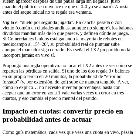
suelen aparecer después de una pausa larga sin llegadas, justo
cuando el público se convence de que el 0-0 ya se amarró. Apostar
antes del saque inicial no te regala esa ventana.
Vigila el “duelo por segunda jugada”. En cancha pesada o con
viento (común en ciudades andinas, aunque no siempre), los balones
divididos mandan más de lo que parece, y definen dónde se juega.
Si Comerciantes Unidos está ganando la mayoría de rebotes en
mediocampo al 15’–20’, su probabilidad real de puntuar sube
aunque el marcador siga cerrado. Esa señal el 1X2 prepartido no la
incorpora jamás; en vivo sí.
Propongo una regla operativa: no tocar el 1X2 antes de ver cómo se
reparten las pérdidas en salida. Si uno de los dos regala 3+ balones
en su propio tercio en 20 minutos, la probabilidad de “error no
forzado” (y, por extensión, de gol) sube de manera tangible. A ver,
cómo lo explico… no necesito inventar porcentajes: basta con
aceptar que un error en zona 1 vale varias veces un error en tres
cuartos, y eso cambia el precio mental del partido.
Impacto en cuotas: convertir precio en
probabilidad antes de actuar
Como guía matemática, cada vez que veas una cuota en vivo, pásala