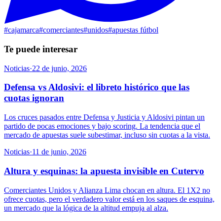
#
cajamarca
#
comerciantes
#
unidos
#
apuestas fútbol
Te puede interesar
Noticias
·
22 de junio, 2026
Defensa vs Aldosivi: el libreto histórico que las
cuotas ignoran
Los cruces pasados entre Defensa y Justicia y Aldosivi pintan un
partido de pocas emociones y bajo scoring. La tendencia que el
mercado de apuestas suele subestimar, incluso sin cuotas a la vista.
Noticias
·
11 de junio, 2026
Altura y esquinas: la apuesta invisible en Cutervo
Comerciantes Unidos y Alianza Lima chocan en altura. El 1X2 no
ofrece cuotas, pero el verdadero valor está en los saques de esquina,
un mercado que la lógica de la altitud empuja al alza.