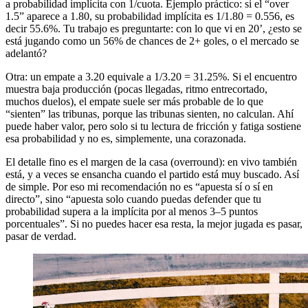
a probabilidad implícita con 1/cuota. Ejemplo práctico: si el “over
1.5” aparece a 1.80, su probabilidad implícita es 1/1.80 = 0.556, es
decir 55.6%. Tu trabajo es preguntarte: con lo que vi en 20’, ¿esto se
está jugando como un 56% de chances de 2+ goles, o el mercado se
adelantó?
Otra: un empate a 3.20 equivale a 1/3.20 = 31.25%. Si el encuentro
muestra baja producción (pocas llegadas, ritmo entrecortado,
muchos duelos), el empate suele ser más probable de lo que
“sienten” las tribunas, porque las tribunas sienten, no calculan. Ahí
puede haber valor, pero solo si tu lectura de fricción y fatiga sostiene
esa probabilidad y no es, simplemente, una corazonada.
El detalle fino es el margen de la casa (overround): en vivo también
está, y a veces se ensancha cuando el partido está muy buscado. Así
de simple. Por eso mi recomendación no es “apuesta sí o sí en
directo”, sino “apuesta solo cuando puedas defender que tu
probabilidad supera a la implícita por al menos 3–5 puntos
porcentuales”. Si no puedes hacer esa resta, la mejor jugada es pasar,
pasar de verdad.