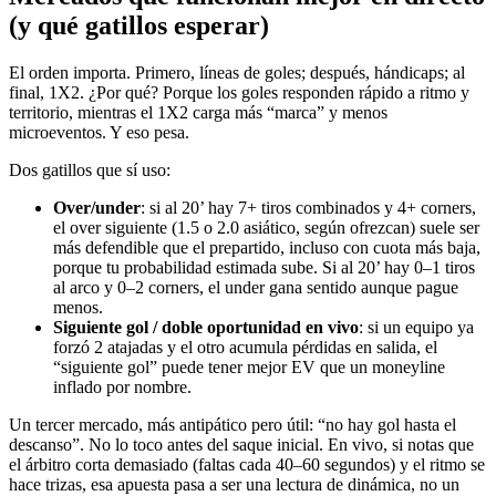
(y qué gatillos esperar)
El orden importa. Primero, líneas de goles; después, hándicaps; al
final, 1X2. ¿Por qué? Porque los goles responden rápido a ritmo y
territorio, mientras el 1X2 carga más “marca” y menos
microeventos. Y eso pesa.
Dos gatillos que sí uso:
Over/under
: si al 20’ hay 7+ tiros combinados y 4+ corners,
el over siguiente (1.5 o 2.0 asiático, según ofrezcan) suele ser
más defendible que el prepartido, incluso con cuota más baja,
porque tu probabilidad estimada sube. Si al 20’ hay 0–1 tiros
al arco y 0–2 corners, el under gana sentido aunque pague
menos.
Siguiente gol / doble oportunidad en vivo
: si un equipo ya
forzó 2 atajadas y el otro acumula pérdidas en salida, el
“siguiente gol” puede tener mejor EV que un moneyline
inflado por nombre.
Un tercer mercado, más antipático pero útil: “no hay gol hasta el
descanso”. No lo toco antes del saque inicial. En vivo, si notas que
el árbitro corta demasiado (faltas cada 40–60 segundos) y el ritmo se
hace trizas, esa apuesta pasa a ser una lectura de dinámica, no un