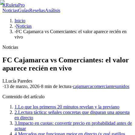
R
RuletaPro
Noticias
Guías
Reseñas
Análisis
Inicio
›
Noticias
›
FC Cajamarca vs Comerciantes: el valor aparece recién en
vivo
Noticias
FC Cajamarca vs Comerciantes: el valor
aparece recién en vivo
L
Lucía Paredes
·
13 de marzo, 2026
·
8 min
de lectura
·
cajamarca
comerciantes
unidos
Contenido del artículo
1.
Lo que los primeros 20 minutos revelan y la previano
2.
Lectura táctica: señales concretas que disparan una apuesta
en directo
3.
Impacto en cuotas: convertir precio en probabilidad antes de
actuar
4.
Mercados que funcionan mejor en directo (y qué gatillos