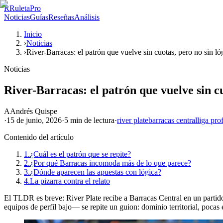
R
RuletaPro
Noticias
Guías
Reseñas
Análisis
Inicio
›
Noticias
›
River-Barracas: el patrón que vuelve sin cuotas, pero no sin ló
Noticias
River-Barracas: el patrón que vuelve sin cu
A
Andrés Quispe
·
15 de junio, 2026
·
5 min
de lectura
·
river plate
barracas central
liga pro
Contenido del artículo
1.
¿Cuál es el patrón que se repite?
2.
¿Por qué Barracas incomoda más de lo que parece?
3.
¿Dónde aparecen las apuestas con lógica?
4.
La pizarra contra el relato
El TLDR es breve: River Plate recibe a Barracas Central en un partido
equipos de perfil bajo— se repite un guion: dominio territorial, poca