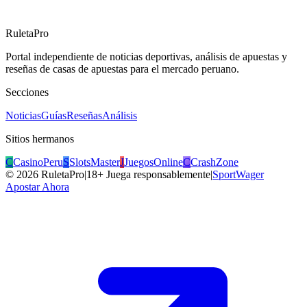
RuletaPro
Portal independiente de noticias deportivas, análisis de apuestas y
reseñas de casas de apuestas para el mercado peruano.
Secciones
Noticias
Guías
Reseñas
Análisis
Sitios hermanos
C
CasinoPeru
S
SlotsMaster
J
JuegosOnline
C
CrashZone
©
2026
RuletaPro
|
18+ Juega responsablemente
|
SportWager
Apostar Ahora