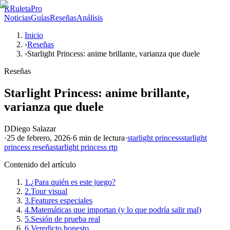
R
RuletaPro
Noticias
Guías
Reseñas
Análisis
Inicio
›
Reseñas
›
Starlight Princess: anime brillante, varianza que duele
Reseñas
Starlight Princess: anime brillante,
varianza que duele
D
Diego Salazar
·
25 de febrero, 2026
·
6 min
de lectura
·
starlight princess
starlight
princess reseña
starlight princess rtp
Contenido del artículo
1.
¿Para quién es este juego?
2.
Tour visual
3.
Features especiales
4.
Matemáticas que importan (y lo que podría salir mal)
5.
Sesión de prueba real
6.
Veredicto honesto