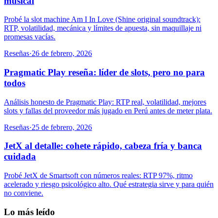
musical
Probé la slot machine Am I In Love (Shine original soundtrack):
RTP, volatilidad, mecánica y límites de apuesta, sin maquillaje ni
promesas vacías.
Reseñas
·
26 de febrero, 2026
Pragmatic Play reseña: líder de slots, pero no para
todos
Análisis honesto de Pragmatic Play: RTP real, volatilidad, mejores
slots y fallas del proveedor más jugado en Perú antes de meter plata.
Reseñas
·
25 de febrero, 2026
JetX al detalle: cohete rápido, cabeza fría y banca
cuidada
Probé JetX de Smartsoft con números reales: RTP 97%, ritmo
acelerado y riesgo psicológico alto. Qué estrategia sirve y para quién
no conviene.
Lo más leído