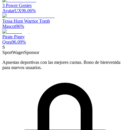
3 Power Genies
AvatarUX
96.06
%
Tessa Hunt Warrior Tomb
Mascot
96
%
Pirate Piggy
Qora
96.09
%
S
SportWager
Sponsor
Apuestas deportivas con las mejores cuotas. Bono de bienvenida
para nuevos usuarios.