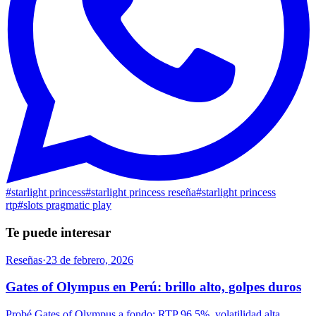
#
starlight princess
#
starlight princess reseña
#
starlight princess
rtp
#
slots pragmatic play
Te puede interesar
Reseñas
·
23 de febrero, 2026
Gates of Olympus en Perú: brillo alto, golpes duros
Probé Gates of Olympus a fondo: RTP 96.5%, volatilidad alta,