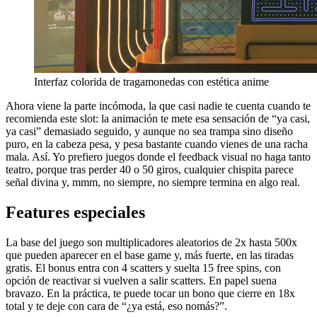
Interfaz colorida de tragamonedas con estética anime
Ahora viene la parte incómoda, la que casi nadie te cuenta cuando te
recomienda este slot: la animación te mete esa sensación de “ya casi,
ya casi” demasiado seguido, y aunque no sea trampa sino diseño
puro, en la cabeza pesa, y pesa bastante cuando vienes de una racha
mala. Así. Yo prefiero juegos donde el feedback visual no haga tanto
teatro, porque tras perder 40 o 50 giros, cualquier chispita parece
señal divina y, mmm, no siempre, no siempre termina en algo real.
Features especiales
La base del juego son multiplicadores aleatorios de 2x hasta 500x
que pueden aparecer en el base game y, más fuerte, en las tiradas
gratis. El bonus entra con 4 scatters y suelta 15 free spins, con
opción de reactivar si vuelven a salir scatters. En papel suena
bravazo. En la práctica, te puede tocar un bono que cierre en 18x
total y te deje con cara de “¿ya está, eso nomás?”.