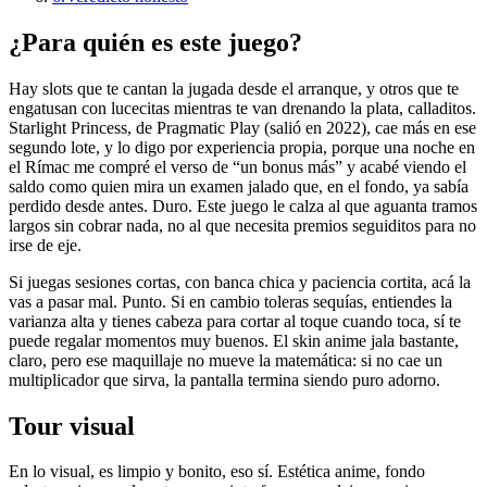
¿Para quién es este juego?
Hay slots que te cantan la jugada desde el arranque, y otros que te
engatusan con lucecitas mientras te van drenando la plata, calladitos.
Starlight Princess, de Pragmatic Play (salió en 2022), cae más en ese
segundo lote, y lo digo por experiencia propia, porque una noche en
el Rímac me compré el verso de “un bonus más” y acabé viendo el
saldo como quien mira un examen jalado que, en el fondo, ya sabía
perdido desde antes. Duro. Este juego le calza al que aguanta tramos
largos sin cobrar nada, no al que necesita premios seguiditos para no
irse de eje.
Si juegas sesiones cortas, con banca chica y paciencia cortita, acá la
vas a pasar mal. Punto. Si en cambio toleras sequías, entiendes la
varianza alta y tienes cabeza para cortar al toque cuando toca, sí te
puede regalar momentos muy buenos. El skin anime jala bastante,
claro, pero ese maquillaje no mueve la matemática: si no cae un
multiplicador que sirva, la pantalla termina siendo puro adorno.
Tour visual
En lo visual, es limpio y bonito, eso sí. Estética anime, fondo