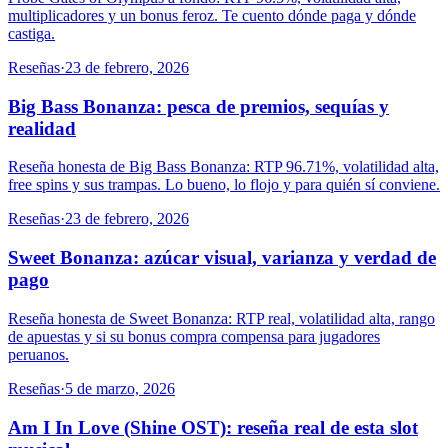
multiplicadores y un bonus feroz. Te cuento dónde paga y dónde
castiga.
Reseñas
·
23 de febrero, 2026
Big Bass Bonanza: pesca de premios, sequías y
realidad
Reseña honesta de Big Bass Bonanza: RTP 96.71%, volatilidad alta,
free spins y sus trampas. Lo bueno, lo flojo y para quién sí conviene.
Reseñas
·
23 de febrero, 2026
Sweet Bonanza: azúcar visual, varianza y verdad de
pago
Reseña honesta de Sweet Bonanza: RTP real, volatilidad alta, rango
de apuestas y si su bonus compra compensa para jugadores
peruanos.
Reseñas
·
5 de marzo, 2026
Am I In Love (Shine OST): reseña real de esta slot