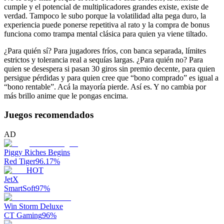
cumple y el potencial de multiplicadores grandes existe, existe de
verdad. Tampoco le subo porque la volatilidad alta pega duro, la
experiencia puede ponerse repetitiva al rato y la compra de bonus
funciona como trampa mental clásica para quien ya viene tiltado.
¿Para quién sí? Para jugadores fríos, con banca separada, límites
estrictos y tolerancia real a sequías largas. ¿Para quién no? Para
quien se desespera si pasan 30 giros sin premio decente, para quien
persigue pérdidas y para quien cree que “bono comprado” es igual a
“bono rentable”. Acá la mayoría pierde. Así es. Y no cambia por
más brillo anime que le pongas encima.
Juegos recomendados
AD
Piggy Riches Begins
Red Tiger
96.17
%
HOT
JetX
SmartSoft
97
%
Win Storm Deluxe
CT Gaming
96
%