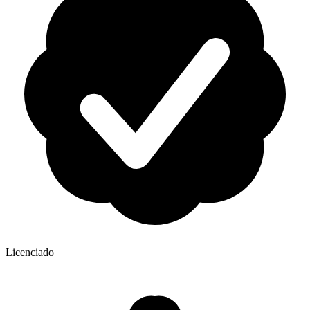
Licenciado