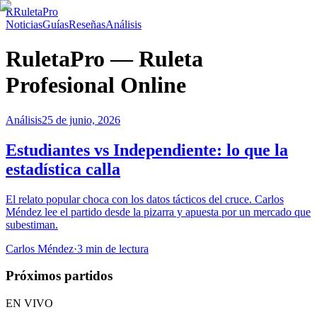
R
RuletaPro
Noticias
Guías
Reseñas
Análisis
RuletaPro
—
Ruleta
Profesional Online
Análisis
25 de junio, 2026
Estudiantes vs Independiente: lo que la
estadística calla
El relato popular choca con los datos tácticos del cruce. Carlos
Méndez lee el partido desde la pizarra y apuesta por un mercado que
subestiman.
Carlos Méndez
·
3 min
de lectura
Próximos partidos
EN VIVO