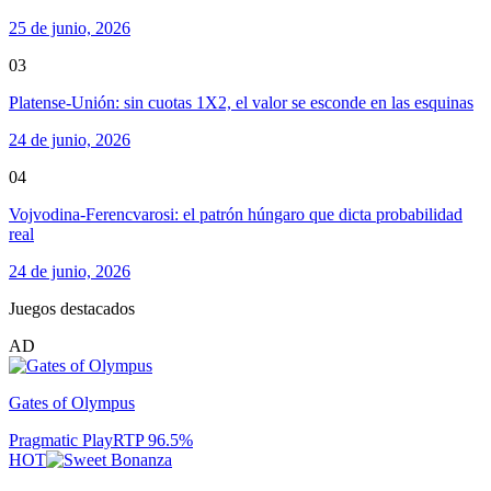
25 de junio, 2026
03
Platense-Unión: sin cuotas 1X2, el valor se esconde en las esquinas
24 de junio, 2026
04
Vojvodina-Ferencvarosi: el patrón húngaro que dicta probabilidad
real
24 de junio, 2026
Juegos destacados
AD
Gates of Olympus
Pragmatic Play
RTP
96.5
%
HOT