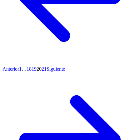
Anterior
1
…
18
19
20
21
Siguiente