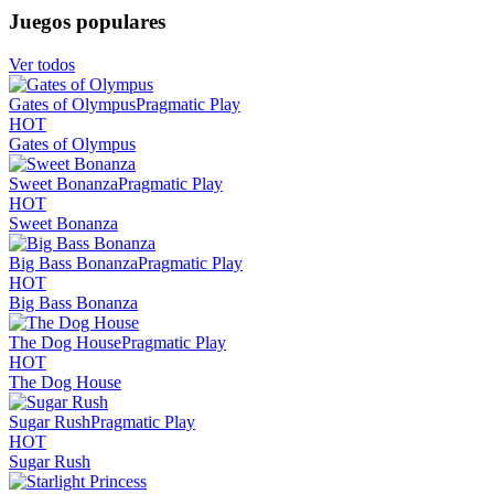
Juegos populares
Ver todos
Gates of Olympus
Pragmatic Play
HOT
Gates of Olympus
Sweet Bonanza
Pragmatic Play
HOT
Sweet Bonanza
Big Bass Bonanza
Pragmatic Play
HOT
Big Bass Bonanza
The Dog House
Pragmatic Play
HOT
The Dog House
Sugar Rush
Pragmatic Play
HOT
Sugar Rush