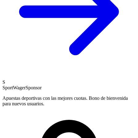
S
SportWager
Sponsor
Apuestas deportivas con las mejores cuotas. Bono de bienvenida
para nuevos usuarios.