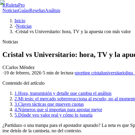
R
RuletaPro
Noticias
Guías
Reseñas
Análisis
Inicio
›
Noticias
›
Cristal vs Universitario: hora, TV y la apuesta con más valor
Noticias
Cristal vs Universitario: hora, TV y la apu
C
Carlos Méndez
·
19 de febrero, 2026
·
5 min
de lectura
·
sporting cristal
universitario
liga 
Contenido del artículo
1.
Hora, transmisión y detalle que cambia el análisis
2.
Mi tesis: el mercado sobrerreacciona al escudo, no al moment
3.
Claves tácticas que mueven cuotas
4.
Números que sí importan para apostar mejor
5.
Dónde veo valor real y cómo lo jugaría
¿Partidazo o una trampa para el apostador apurado? La neta es que Spo
irse detrás de la camiseta, no del contexto.