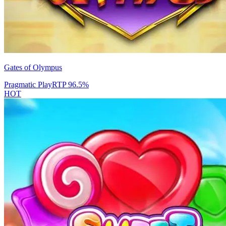
Gates of Olympus
Pragmatic Play
RTP
96.5
%
HOT