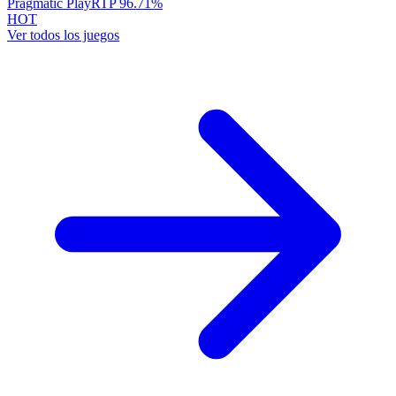
Pragmatic Play
RTP
96.71
%
HOT
Ver todos los juegos