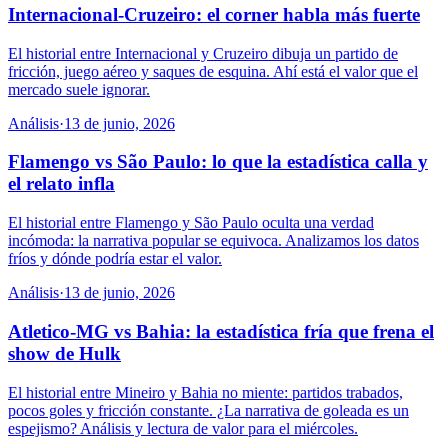
Internacional-Cruzeiro: el corner habla más fuerte
El historial entre Internacional y Cruzeiro dibuja un partido de
fricción, juego aéreo y saques de esquina. Ahí está el valor que el
mercado suele ignorar.
Análisis
·
13 de junio, 2026
Flamengo vs São Paulo: lo que la estadística calla y
el relato infla
El historial entre Flamengo y São Paulo oculta una verdad
incómoda: la narrativa popular se equivoca. Analizamos los datos
fríos y dónde podría estar el valor.
Análisis
·
13 de junio, 2026
Atletico-MG vs Bahia: la estadística fría que frena el
show de Hulk
El historial entre Mineiro y Bahia no miente: partidos trabados,
pocos goles y fricción constante. ¿La narrativa de goleada es un
espejismo? Análisis y lectura de valor para el miércoles.