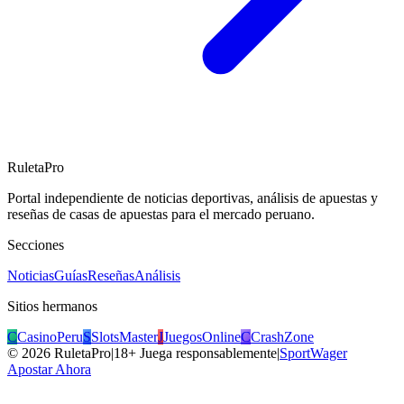
RuletaPro
Portal independiente de noticias deportivas, análisis de apuestas y
reseñas de casas de apuestas para el mercado peruano.
Secciones
Noticias
Guías
Reseñas
Análisis
Sitios hermanos
C
CasinoPeru
S
SlotsMaster
J
JuegosOnline
C
CrashZone
©
2026
RuletaPro
|
18+ Juega responsablemente
|
SportWager
Apostar Ahora