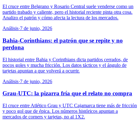
El cruce entre Belgrano y Rosario Central suele venderse como un
partido trabado y caliente, pero el historial reciente pinta otra cosa.
Analizo el patrón y cómo afecta la lectura de los mercados.
Análisis
·
7 de junio, 2026
Bahia-Corinthians: el patrón que se repite y no
perdona
El historial entre Bahia y Corinthians dicta partidos cerrados, de
pocos goles y mucha fricción. Los datos tácticos y el ángulo de
tarjetas apuntan a que volverá a ocurrir.
Análisis
·
7 de junio, 2026
Grau-UTC: la pizarra fría que el relato no compra
El cruce entre Atlético Grau y UTC Cajamarca tiene más de fricción
y poco gol que de épica. Los números históricos apuntan a
mercados de corners y tarjetas, no al 1X2.