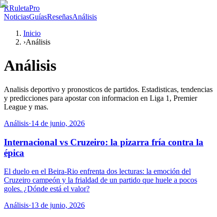
R
RuletaPro
Noticias
Guías
Reseñas
Análisis
Inicio
›
Análisis
Análisis
Analisis deportivo y pronosticos de partidos. Estadisticas, tendencias
y predicciones para apostar con informacion en Liga 1, Premier
League y mas.
Análisis
·
14 de junio, 2026
Internacional vs Cruzeiro: la pizarra fría contra la
épica
El duelo en el Beira-Rio enfrenta dos lecturas: la emoción del
Cruzeiro campeón y la frialdad de un partido que huele a pocos
goles. ¿Dónde está el valor?
Análisis
·
13 de junio, 2026