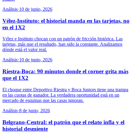
Análisis
·
10 de junio, 2026
Vélez-Instituto: el historial manda en las tarjetas, no
en el 1X2
Vélez e Instituto chocan con un patrón de fricción histórica. Las
tarjetas, más que el resultado, han sido la constante. Analizamos
dónde está el valor real.
Análisis
·
10 de junio, 2026
Riestra-Boca: 90 minutos donde el corner grita más
que el 1X2
El choque entre Deportivo Riestra y Boca Juniors tiene una trampa
en las cuotas de ganador. La verdadera oportunidad está en un
mercado de esquinas que las casas ignoran.
Análisis
·
8 de junio, 2026
Belgrano-Central: el patrón que el relato infla y el
historial desmiente