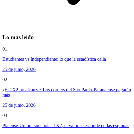
Lo más leído
01
Estudiantes vs Independiente: lo que la estadística calla
25 de junio, 2026
02
¿El 1X2 no alcanza? Los corners del São Paulo-Paranaense pagarán
más
25 de junio, 2026
03
Platense-Unión: sin cuotas 1X2, el valor se esconde en las esquinas