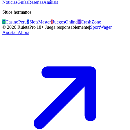
Noticias
Guías
Reseñas
Análisis
Sitios hermanos
C
CasinoPeru
S
SlotsMaster
J
JuegosOnline
C
CrashZone
©
2026
RuletaPro
|
18+ Juega responsablemente
|
SportWager
Apostar Ahora