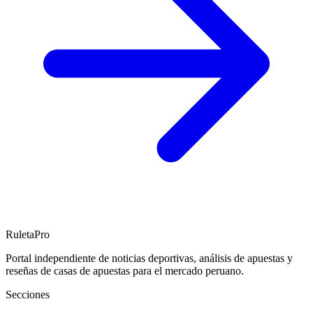
RuletaPro
Portal independiente de noticias deportivas, análisis de apuestas y
reseñas de casas de apuestas para el mercado peruano.
Secciones