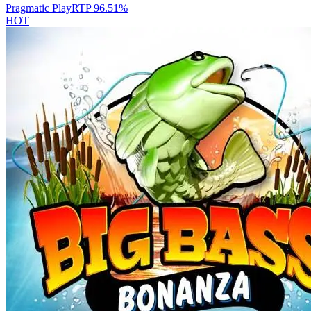
Pragmatic Play
RTP
96.51
%
HOT