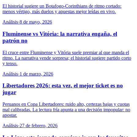
El historial sugiere un Botafogo-Corinthians de ritmo cortado:
menos vértigo, más duelos y apuestas mejor leídas en vivo.
Análisis
·
8 de mayo, 2026
Fluminense vs Vitória: la narrativa engaña, el
patrón no
El cruce entre Fluminense y Vitória suele premiar al que manda el
ritmo. La narrativa vende sorpresa; el historial sugiere partido corto
y tenso.
Análisis
·
1 de marzo, 2026
Libertadores 2026: esta vez, el mejor ticket es no
jugar
Peruanos en Copa Libertadores: ruido alto, certezas bajas y cuotas
mal calibradas. La lectura fría apunta a una decisión impopular: no
apostar.
Análisis
·
27 de febrero, 2026