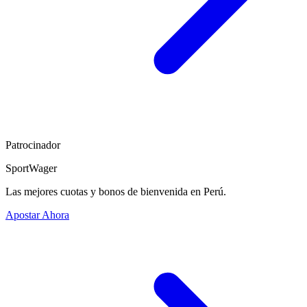
Patrocinador
SportWager
Las mejores cuotas y bonos de bienvenida en Perú.
Apostar Ahora