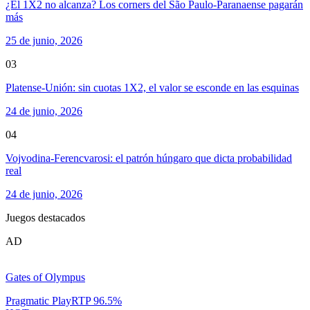
¿El 1X2 no alcanza? Los corners del São Paulo-Paranaense pagarán
más
25 de junio, 2026
03
Platense-Unión: sin cuotas 1X2, el valor se esconde en las esquinas
24 de junio, 2026
04
Vojvodina-Ferencvarosi: el patrón húngaro que dicta probabilidad
real
24 de junio, 2026
Juegos destacados
AD
Gates of Olympus
Pragmatic Play
RTP
96.5
%