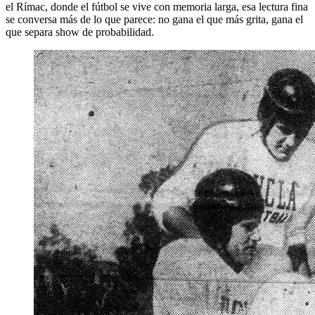
el Rímac, donde el fútbol se vive con memoria larga, esa lectura fina
se conversa más de lo que parece: no gana el que más grita, gana el
que separa show de probabilidad.