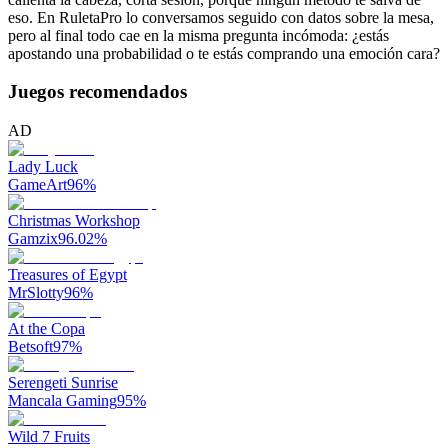
eso. En RuletaPro lo conversamos seguido con datos sobre la mesa,
pero al final todo cae en la misma pregunta incómoda: ¿estás
apostando una probabilidad o te estás comprando una emoción cara?
Juegos recomendados
AD
Lady Luck
GameArt
96
%
Christmas Workshop
Gamzix
96.02
%
Treasures of Egypt
MrSlotty
96
%
At the Copa
Betsoft
97
%
Serengeti Sunrise
Mancala Gaming
95
%
Wild 7 Fruits