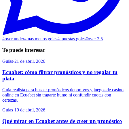
#
over under
#
mas menos goles
#
apuestas goles
#
over 2.5
Te puede interesar
Guías
·
21 de abril, 2026
Ecuabet: cómo filtrar pronósticos y no regalar tu
plata
Guía realista para buscar pronósticos deportivos y juegos de casino
online en Ecuabet sin tragarte humo ni confundir cuotas con
certezas.
Guías
·
19 de abril, 2026
Qué mirar en Ecuabet antes de creer un pronóstico