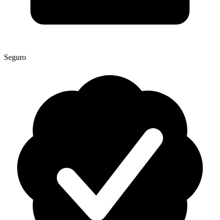
Seguro