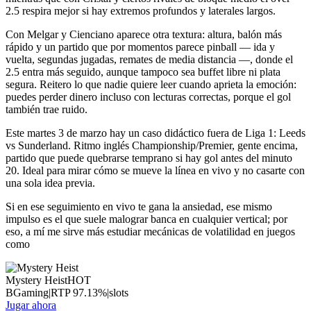
2.5 respira mejor si hay extremos profundos y laterales largos.
Con Melgar y Cienciano aparece otra textura: altura, balón más
rápido y un partido que por momentos parece pinball — ida y
vuelta, segundas jugadas, remates de media distancia —, donde el
2.5 entra más seguido, aunque tampoco sea buffet libre ni plata
segura. Reitero lo que nadie quiere leer cuando aprieta la emoción:
puedes perder dinero incluso con lecturas correctas, porque el gol
también trae ruido.
Este martes 3 de marzo hay un caso didáctico fuera de Liga 1: Leeds
vs Sunderland. Ritmo inglés Championship/Premier, gente encima,
partido que puede quebrarse temprano si hay gol antes del minuto
20. Ideal para mirar cómo se mueve la línea en vivo y no casarte con
una sola idea previa.
Si en ese seguimiento en vivo te gana la ansiedad, ese mismo
impulso es el que suele malograr banca en cualquier vertical; por
eso, a mí me sirve más estudiar mecánicas de volatilidad en juegos
como
Mystery Heist
HOT
BGaming
|
RTP
97.13
%
|
slots
Jugar ahora