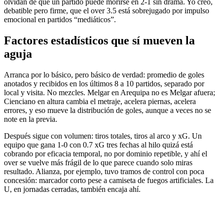
olvidan de que un partido puede morirse en 2-1 sin drama. Yo creo,
debatible pero firme, que el over 3.5 está sobrejugado por impulso
emocional en partidos “mediáticos”.
Factores estadísticos que sí mueven la
aguja
Arranca por lo básico, pero básico de verdad: promedio de goles
anotados y recibidos en los últimos 8 a 10 partidos, separado por
local y visita. No mezcles. Melgar en Arequipa no es Melgar afuera;
Cienciano en altura cambia el metraje, acelera piernas, acelera
errores, y eso mueve la distribución de goles, aunque a veces no se
note en la previa.
Después sigue con volumen: tiros totales, tiros al arco y xG. Un
equipo que gana 1-0 con 0.7 xG tres fechas al hilo quizá está
cobrando por eficacia temporal, no por dominio repetible, y ahí el
over se vuelve más frágil de lo que parece cuando solo miras
resultado. Alianza, por ejemplo, tuvo tramos de control con poca
concesión: marcador corto pese a camiseta de fuegos artificiales. La
U, en jornadas cerradas, también encaja ahí.